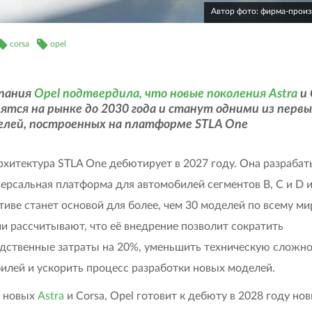
Автор фото: фирма-прои
corsa
opel
пания
Opel подтвердила, что новые поколения Astra
и 
ятся на рынке до 2030 года и станут одними из перв
елей, построенных на платформе STLA One
рхитектура STLA One дебютирует в 2027 году. Она разрабат
версальная платформа для автомобилей сегментов B, C и D и
тиве станет основой для более, чем 30 моделей по всему мир
и рассчитывают, что её внедрение позволит сократить
дственные затраты на 20%, уменьшить техническую сложно
илей и ускорить процесс разработки новых моделей.
 новых
Astra
и Corsa, Opel готовит к дебюту в 2028 году но