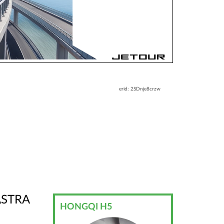
erid: 2SDnje8crzw
ASTRA
HONGQI H5