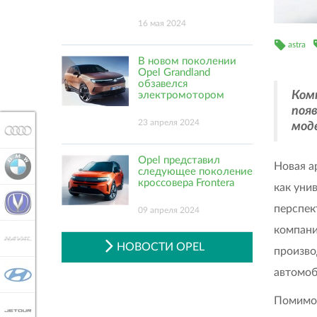
16 мая 2024
astra
В новом поколении
Opel Grandland
обзавелся
Ком
электромотором
появ
23 апреля 2024
мод
AUDI
Opel представил
Новая а
BMW
следующее поколение
кроссовера Frontera
как уни
CHANGAN
перспек
09 апреля 2024
компани
HAVAL
НОВОСТИ OPEL
произво
автомоб
HYUNDAI
Помимо
JETOUR