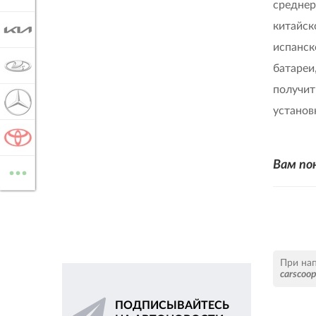
среднер
китайск
KIA
испанск
LADA
батареи
получит
MERCEDES-BENZ
установ
TOYOTA
...
Вам по
ВСЕ МАРКИ
При на
carscoo
ПОДПИСЫВАЙТЕСЬ