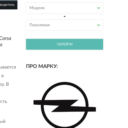
зводитель
Модели
Поколения
Corsa
ых
ПЕРЕЙТИ
ПРО МАРКУ:
ывается
 в
у. В
сть
вый