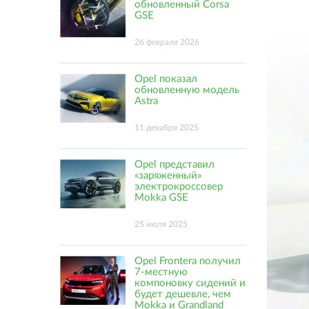
обновленный Corsa
GSE
26 февраля 2026
Opel показал
обновленную модель
Astra
11 декабря 2025
Opel представил
«заряженный»
электрокроссовер
Mokka GSE
25 июля 2025
Opel Frontera получил
7-местную
компоновку сидений и
будет дешевле, чем
Mokka и Grandland