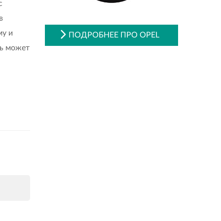
с
в
му и
ПОДРОБНЕЕ ПРО OPEL
ль может