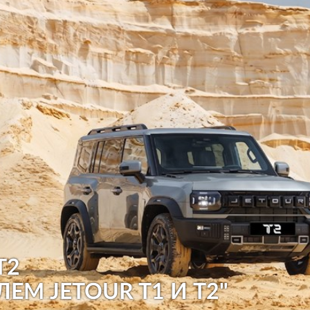
T2
ЛЕМ JETOUR T1 И T2"