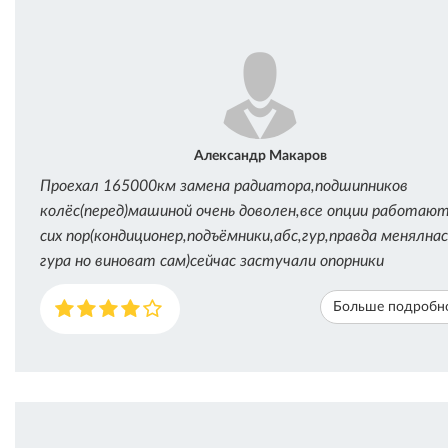
Александр Макаров
Проехал 165000км замена радиатора,подшипников
колёс(перед)машиной очень доволен,все опции работают
сих пор(кондиционер,подъёмники,абс,гур,правда менялнас
гура но виноват сам)сейчас застучали опорники
Больше подробн