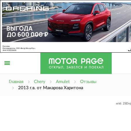
Открыть
Главная
Chery
Amulet
Отзывы
2013 г.в. от Макарова Харитона
меню
erid: 2SDn