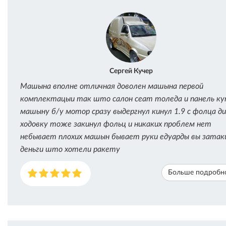
Сергей Кучер
Машына вполне отличная доволен машына первой
комплектацыи так што салон сеат толеда и панель ку
машыну б/у мотор сразу выдергнул кинул 1.9 с фолца д
ходовку тоже закинул фольц и никаких проблем нет
небывает плохих машын бывает руки едуарды вы затак
деньги што хотели ракету
Больше подробн