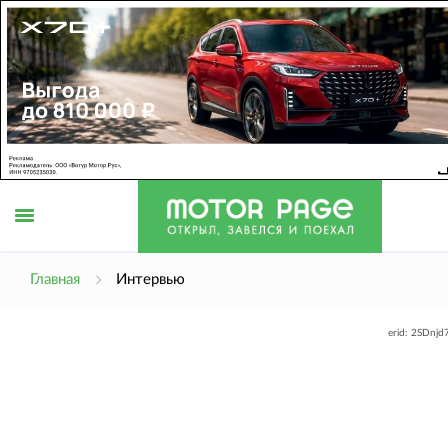
Открыть
Главная
Интервью
erid: 2SDnj
меню