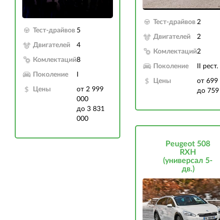
Тест-драйвов
2
Тест-драйвов
5
Двигателей
2
Двигателей
4
Комлектаций
2
Комлектаций
8
Поколение
II рест.
Поколение
I
Цены
от 699
Цены
от 2 999
до 759
000
до 3 831
000
Peugeot 508
RXH
(универсал 5-
дв.)