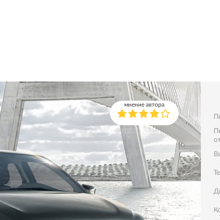
мнение автора
П
П
о
В
Т
Д
К