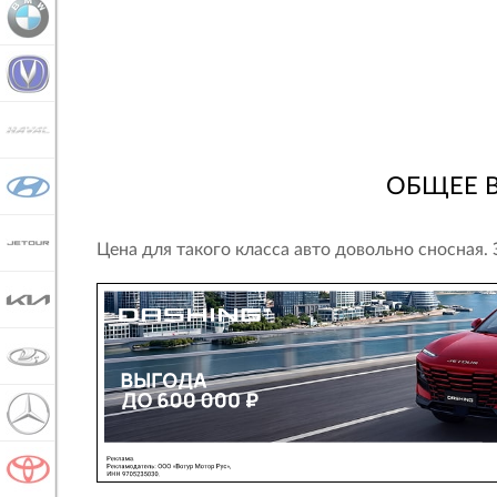
BMW
CHANGAN
HAVAL
ОБЩЕЕ 
HYUNDAI
JETOUR
Цена для такого класса авто довольно сносная.
KIA
LADA
MERCEDES-BENZ
TOYOTA