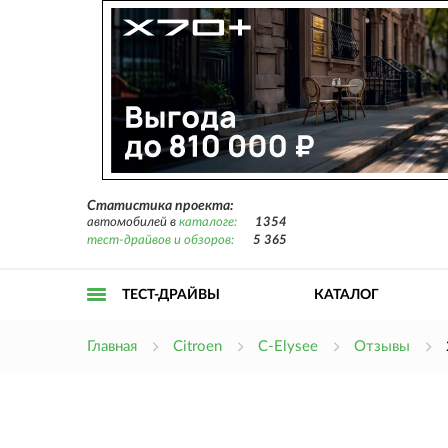
Статистика проекта:
автомобилей в
каталоге:
1354
тест-драйвов и обзоров:
5 365
ТЕСТ-ДРАЙВЫ
КАТАЛОГ
Открыть
Главная
Citroen
C-Elysee
Отзывы
меню