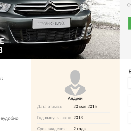
О
E
В
од
Андрей
Дата отзыва:
20 мая 2015
Год выпуска авто:
2013
неудобно
Срок владения:
2 года