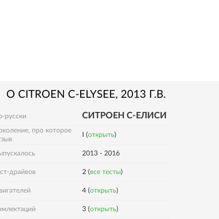
О
CITROEN
C-ELYSEE
, 2013 Г.В.
СИТРОЕН С-ЕЛИСИ
о-русски
околение, про которое
I (
открыть
)
тзыв
ыпускалось
2013 - 2016
ест-драйвов
2 (
все тесты
)
вигателей
4 (
открыть
)
омлектаций
3 (
открыть
)