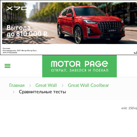
Открыть
Главная
Great Wall
Great Wall Coolbear
Сравнительные тесты
меню
erid: 2SDn