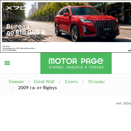
Открыть
Главная
Great Wall
Cowry
Отзывы
2009 г.в. от Rigleys
меню
erid: 2SDn