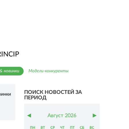
INCIP
& новинки
Модели-конкуренты
ПОИСК НОВОСТЕЙ ЗА
винки
ПЕРИОД
◀
▶
Август
2026
ПН
ВТ
СР
ЧТ
ПТ
СБ
ВС