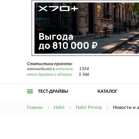
Статистика проекта:
автомобилей в
каталоге:
1354
тест-драйвов и обзоров:
5 366
ТЕСТ-ДРАЙВЫ
КАТАЛОГ
Открыть
Главная
Hafei
Hafei Princip
Новости и 
меню