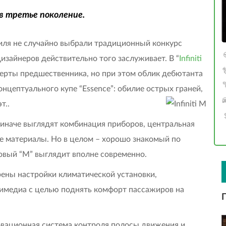
 в третье поколение.
я не случайно выбрали традиционный конкурс
изайнеров действительно того заслуживает. В “
Infiniti
черты предшественника, но при этом облик дебютанта
онцептуального купе “Essence”: обилие острых граней,
т..
 иначе выглядят комбинация приборов, центральная
ые материалы. Но в целом – хорошо знакомый по
новый “M” выглядит вполне современно.
рены настройки климатической установки,
тимедиа с целью поднять комфорт пассажиров на
нновационная система контроля полосы движения и