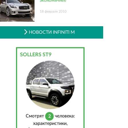
экономичнее
18 февраля 2010
НОВОСТИ INFINITI M
SOLLERS ST9
Cмотрят
человека:
2
характеристики,