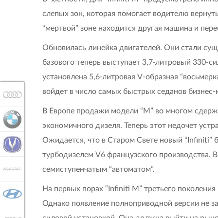
слепых зон, которая помогает водителю вернут
“мертвой” зоне находится другая машина и пере
Обновилась линейка двигателей. Они стали сущ
базового теперь выступает 3,7-литровый 330-си
установлена 5,6-литровая V-образная “восьмерка
войдет в число самых быстрых седанов бизнес-к
AUDI
В Европе продажи модели “M” во многом сдерж
BMW
экономичного дизеля. Теперь этот недочет устр
Ожидается, что в Старом Свете новый “Infiniti
CHANGAN
турбодизелем V6 французского производства. В
семиступенчатым “автоматом”.
HAVAL
На первых порах “Infiniti M” третьего поколен
HYUNDAI
Однако появление полноприводной версии не за
силовой установкой. Она должна выйти на рынок