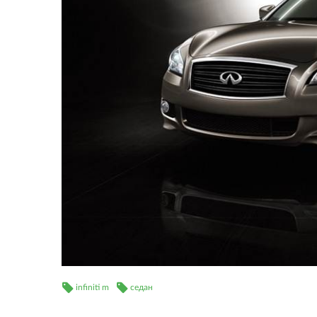
infiniti m
седан