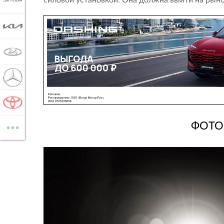
JETOUR
KIA
LADA
MERCEDES-BENZ
TOYOTA
...
ФОТО 
ВСЕ МАРКИ