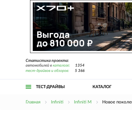
Статистика проекта:
автомобилей в
каталоге:
1354
тест-драйвов и обзоров:
5 366
ТЕСТ-ДРАЙВЫ
КАТАЛОГ
Открыть
Главная
Infiniti
Infiniti M
Новое поколен
меню