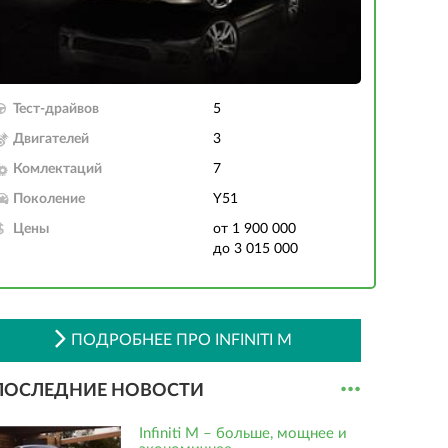
Тест-драйвов
5
Двигателей
3
Комлектаций
7
Поколение
Y51
Цены
от 1 900 000
до 3 015 000
ПОДРОБНЕЕ ПРО INFINITI M
...
ПОСЛЕДНИЕ НОВОСТИ
Infiniti M – больше, мощнее и