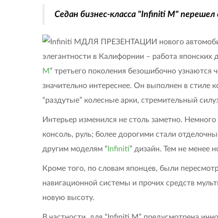
Седан бизнес-класса "Infiniti M" перешел
ДЛЯ ПРЕЗЕНТАЦИИ нового автомобил
элегантности в Калифорнии – работа японских д
M
” третьего поколения безошибочно узнаются 
значительно интереснее. Он выполнен в стиле к
“раздутые” колесные арки, стремительный силуэ
Интерьер изменился не столь заметно. Немного
консоль, руль; более дорогими стали отделочн
другим моделям “
Infiniti
” дизайн. Тем не менее 
Кроме того, по словам японцев, были пересмот
навигационной системы и прочих средств муль
новую высоту.
В частности, для “Infiniti M” предусмотрена и