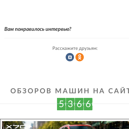
Вам понравилось интервью?
Расскажите друзьям:
Рассказать
Рассказать
ОБЗОРОВ МАШИН НА САЙТ
во
в
5
3
6
6
ВКонтакте
Одноклассниках