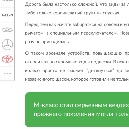
JETOUR
Дорога была настолько сложной, что виды за л
либо только коричневатый грунт на спусках.
KIA
Перед тем как начать взбираться на совсем кр
LADA
рычагом, а специальным переключателем. Новы
разу не пригодилась.
MERCEDES-BENZ
О таком арсенале устройств, повышающих пр
TOYOTA
относительно скромные ходы подвески. В неко
...
колесо просто не сможет “дотянуться” до з
ВСЕ МАРКИ
независимого шасси, которое готовили не только д
М-класс стал серьезным везде
прежнего поколения могла толь