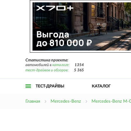
Статистика проекта:
автомобилей в
каталоге:
1354
тест-драйвов и обзоров:
5 365
ТЕСТ-ДРАЙВЫ
КАТАЛОГ
Открыть
Главная
Mercedes-Benz
Mercedes-Benz M-C
меню