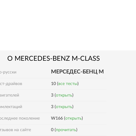
О
MERCEDES-BENZ
M-CLASS
MЕРСЕДЕС-БЕНЦ М
о-русски
ест-драйвов
10 (
все тесты
)
вигателей
3 (
открыть
)
3 (
открыть
)
омлектаций
оследнее поколение
W166 (
открыть
)
0 (
прочитать
)
тзывов на сайте