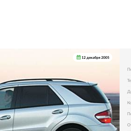
12 декабря 2005
П
Т
Д
К
П
О