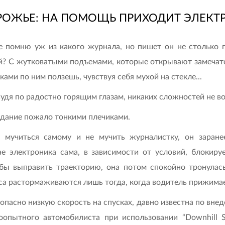
РОЖЬЕ: НА ПОМОЩЬ ПРИХОДИТ ЭЛЕКТ
е помню уж из какого журнала, но пишет он не столько п
сой? С жутковатыми подъемами, которые открывают замечате
ми по ним ползешь, чувствуя себя мухой на стекле...
Судя по радостно горящим глазам, никаких сложностей не в
оздание пожало тонкими плечиками.
 мучиться самому и не мучить журналистку, он заран
е электроника сама, в зависимости от условий, блокиру
ы выправить траекторию, она потом спокойно тронулась вв
са растормаживаются лишь тогда, когда водитель прижима
опасно низкую скорость на спусках, давно известна по вне
оопытного автомобилиста при использовании “Downhill S