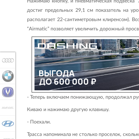
Нажимаю кнопку, и пневматическая подвеска “
достиг предельных 29,1 см показатель на уро
располагает 22-сантиметровым клиренсом). Воз
“Airmatic” позволяет увеличить дорожный просв
AUDI
BMW
CHANGAN
- Теперь включаем понижающую, продолжал ру
HAVAL
Киваю и нажимаю другую клавишу.
- Поехали.
HYUNDAI
Трасса напоминала не столько проселок, скольк