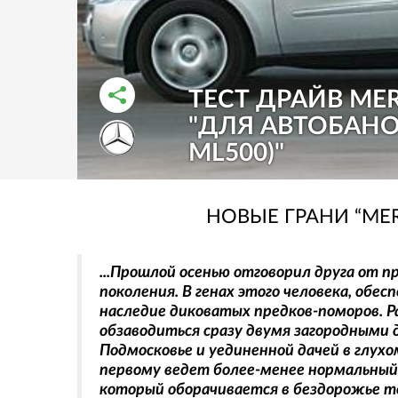
ТЕСТ ДРАЙВ MER
"ДЛЯ АВТОБАНО
РАССКАЗАТЬ ВО ВКОНТАКТЕ
РАССКАЗАТЬ В ОДНОКЛАССНИКАХ
ML500)"
НОВЫЕ ГРАНИ “ME
...Прошлой осенью отговорил друга от 
поколения. В генах этого человека, обес
наследие диковатых предков-поморов. Р
обзаводиться сразу двумя загородным
Подмосковье и уединенной дачей в глухо
первому ведет более-менее нормальный
который оборачивается в бездорожье тол