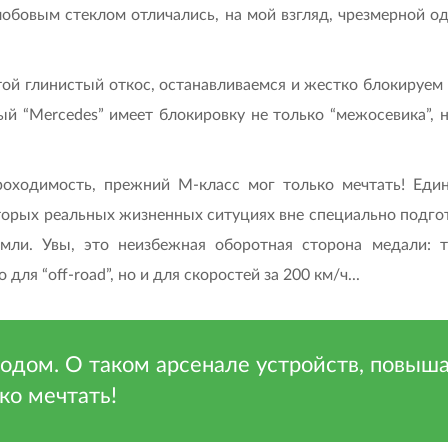
обовым стеклом отличались, на мой взгляд, чрезмерной о
утой глинистый откос, останавливаемся и жестко блокируем
й “Mercedes” имеет блокировку не только “межосевика”, 
оходимость, прежний М-класс мог только мечтать! Единс
торых реальных жизненных ситуциях вне специально подг
емли. Увы, это неизбежная оборотная сторона медали: т
ля “off-road”, но и для скоростей за 200 км/ч...
ходом. О таком арсенале устройств, повы
ко мечтать!