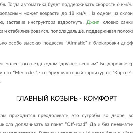
я. Тогда автоматика будет поддерживать скорость 6 км/ч.
безопасным может возрасти до 18 км/ч. На одном из склон
, заставив инструктора вздрогнуть.
Джип
, словно санк
 сам стабилизировался, пополз дальше, поддерживая полож
олько особо высокая подвеска “Airmatic” и блокировки ди
ом. Более того вездеходом “дружественным”. Бездорожье 
ип от “Mercedes”, что бриллиантовый гарнитур от “Картье”
.
ГЛАВНЫЙ КОЗЫРЬ - КОМФОРТ
ам приходится преодолевать это сугробы во дворе, в
ысла доплачивать за пакет “Off-road”. Да и без пневматич