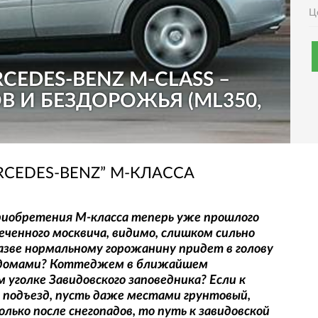
Ц
CEDES-BENZ M-CLASS –
В И БЕЗДОРОЖЬЯ (ML350,
RCEDES-BENZ” М-КЛАССА
приобретения М-класса теперь уже прошлого
печенного москвича, видимо, слишком сильно
азве нормальному горожанину придет в голову
и домами? Коттеджем в ближайшем
м уголке Завидовского заповедника? Если к
 подъезд, пусть даже местами грунтовый,
ько после снегопадов, то путь к завидовской