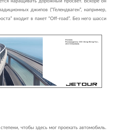
ается наращивать дорожный просвет. Вскоре он
радиционных джипов (“Гелендваген”, например,
та” входит в пакет “Off-road”. Без него шасси
 степени, чтобы здесь мог проехать автомобиль.