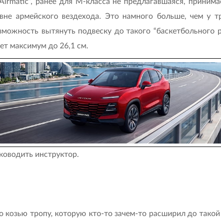
Airmatic”, ранее для М-класса не предлагавшаяся, приним
вне армейского вездехода. Это намного больше, чем у т
можность вытянуть подвеску до такого “баскетбольного рос
ет максимум до 26,1 см.
ководить инструктор.
о козью тропу, которую кто-то зачем-то расширил до такой