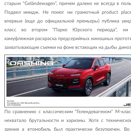
старым “Geländewagen”, причем далеко не всегда в поль
Подвел имидж. Не помог ни грамотный product plac
впервые (еще до официальной премьеры) публика уви
класс во втором “Парке Юрского периода”, ни 
камуфляжная раскраска предсерийных киношных прототи
захватывающие съемки на фоне встающих на дыбы диноз
По сравнению с классическим “Гелендевагеном” М-клас
нехватало брутальности и харизмы. Хотя с техническо
зрения а втомобиль был практически безупречен. Во