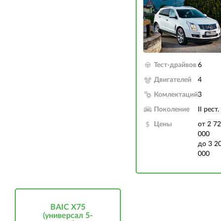
Тест-драйвов
6
Двигателей
4
Комлектаций
3
Поколение
II рест.
Цены
от 2 7
000
до 3 2
000
BAIC X75
(универсал 5-