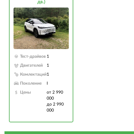
дв.)
Тест-драйвов
1
Двигателей
1
Комлектаций
1
Поколение
I
Цены
от 2 990
000
до 2 990
000