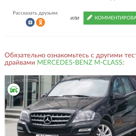
Рассказать друзьям:
КОММЕНТИРОВА
ИЛИ
Рассказать
Рассказать
Обязательно ознакомьтесь с другими тес
во
в
драйвами
MERCEDES-BENZ M-CLASS
:
ВКонтакте
Одноклассниках
ВТОРИЧНЫЙ РЫНОК