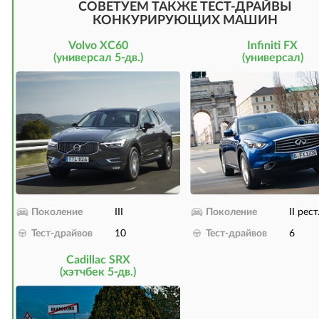
СОВЕТУЕМ ТАКЖЕ ТЕСТ-ДРАЙВЫ
КОНКУРИРУЮЩИХ МАШИН
Volvo XC60
Infiniti FX
(универсал 5-дв.)
(универсал)
Поколение
III
Поколение
II рест
Тест-драйвов
10
Тест-драйвов
6
Cadillac SRX
(хэтчбек 5-дв.)