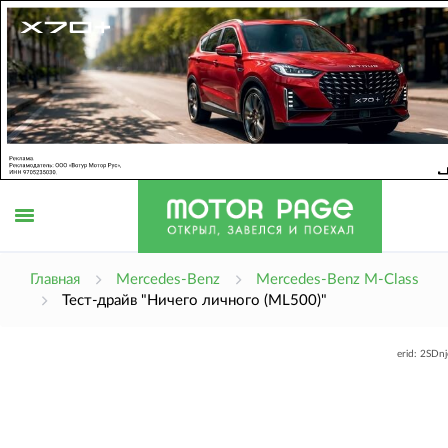
Открыть
Главная
Mercedes-Benz
Mercedes-Benz M-Class
Тест-драйв "Ничего личного (ML500)"
меню
erid: 2SDn