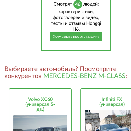
Cмотрят
людей:
46
характеристики,
фотогалереи и видео,
тесты и отзывы Hongqi
H6.
Хочу узнать про эту машину
Выбираете автомобиль? Посмотрите
конкурентов
MERCEDES-BENZ M-CLASS
:
Volvo XC60
Infiniti FX
(универсал 5-
(универсал)
дв.)