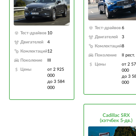
Тест-драйвов
6
Тест-драйвов
10
Двигателей
3
Двигателей
4
Комлектаций
8
Комлектаций
12
Поколение
II рест.
Поколение
III
Цены
от 2 5
Цены
от 2 925
000
000
до 3 5
до 3 584
000
000
Cadillac SRX
(хэтчбек 5-дв.)