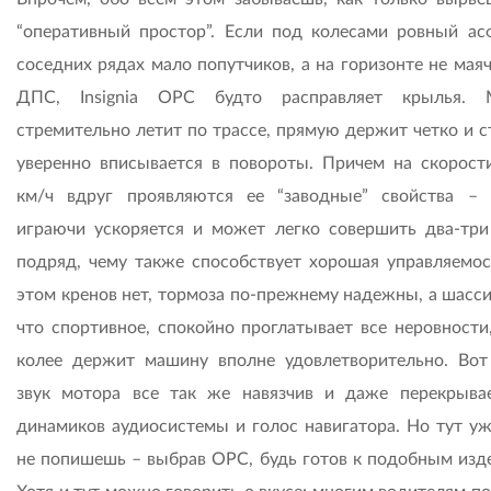
“оперативный простор”. Если под колесами ровный асф
соседних рядах мало попутчиков, а на горизонте не мая
ДПС, Insignia OPC будто расправляет крылья. 
стремительно летит по трассе, прямую держит четко и с
уверенно вписывается в повороты. Причем на скорост
км/ч вдруг проявляются ее “заводные” свойства – 
играючи ускоряется и может легко совершить два-три
подряд, чему также способствует хорошая управляемос
этом кренов нет, тормоза по-прежнему надежны, а шасси
что спортивное, спокойно проглатывает все неровности,
колее держит машину вполне удовлетворительно. Вот
звук мотора все так же навязчив и даже перекрыва
динамиков аудиосистемы и голос навигатора. Но тут уж
не попишешь – выбрав OPC, будь готов к подобным изд