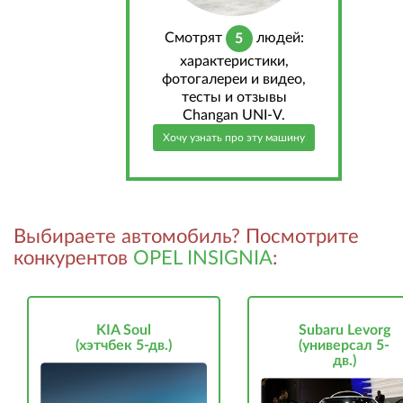
Cмотрят
людей:
5
характеристики,
фотогалереи и видео,
тесты и отзывы
Changan UNI-V.
Хочу узнать про эту машину
Выбираете автомобиль? Посмотрите
конкурентов
OPEL INSIGNIA
:
KIA Soul
Subaru Levorg
(хэтчбек 5-дв.)
(универсал 5-
дв.)