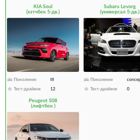
KIA Soul
Subaru Levorg
(хэтчбек 5-дв.)
(универсал 5-дв.)
Поколение
III
Поколение
conce
Тест-драйвов
12
Тест-драйвов
0
Peugeot 508
(лифтбек )