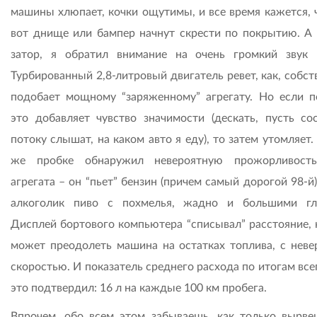
машины хлюпает, кочки ощутимы, и все время кажется, ч
вот днище или бампер начнут скрести по покрытию. А 
затор, я обратил внимание на очень громкий звук 
Турбированный 2,8-литровый двигатель ревет, как, собст
подобает мощному “заряженному” агрегату. Но если п
это добавляет чувство значимости (дескать, пусть со
потоку слышат, на каком авто я еду), то затем утомляет.
же пробке обнаружил невероятную прожорливость
агрегата – он “пьет” бензин (причем самый дорогой 98-й
алкоголик пиво с похмелья, жадно и большими гл
Дисплей бортового компьютера “списывал” расстояние, 
может преодолеть машина на остатках топлива, с неве
скоростью. И показатель среднего расхода по итогам все
это подтвердил: 16 л на каждые 100 км пробега.
Впрочем, обо всем этом забываешь, как только вырве