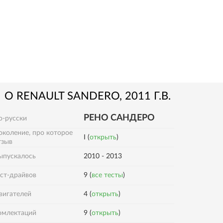
О
RENAULT
SANDERO
, 2011 Г.В.
РЕНО САНДЕРО
о-русски
околение, про которое
I (
открыть
)
тзыв
ыпускалось
2010 - 2013
ест-драйвов
9 (
все тесты
)
вигателей
4 (
открыть
)
омлектаций
9 (
открыть
)