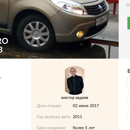
О
RO
В
.
виктор авдеев
Дата отзыва:
02 июня 2017
Год выпуска авто:
2011
Срок владения:
более 5 лет