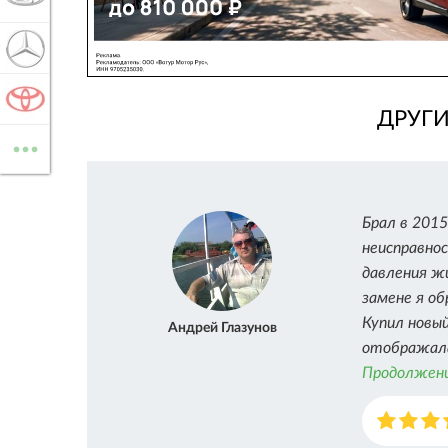
MERCEDES-BENZ
TOYOTA
ДРУГ
...
ВСЕ МАРКИ
Брал в 2015
неисправнос
давления ж
замене я об
Купил новый
Андрей Глазунов
отображала
Продолжени