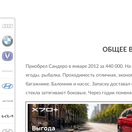
AUDI
BMW
ОБЩЕЕ 
CHANGAN
Приобрел Сандеро в январе 2012 за 440 000. На 
HAVAL
ягоды, рыбалка. Проходимость отличная, эконом
багажнике. Балонник и насос. Запаску доставал 
HYUNDAI
стекла затягивают боковые. Через годик поменя
JETOUR
KIA
LADA