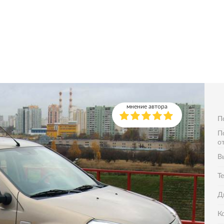
мнение автора
П
П
о
В
Т
Д
К