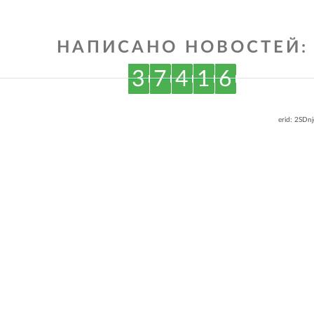
НАПИСАНО НОВОСТЕЙ:
3
7
4
1
6
erid: 2SDn