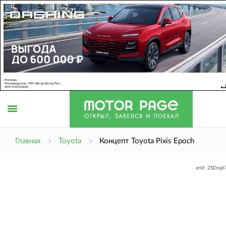
Открыть
Главная
Toyota
Концепт Toyota Pixis Epoch
erid: 2SDnj
меню