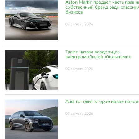
Aston Martin продает часть прав н
собственный бренд ради спасени
бизнеса
07 августа 2026
Трамп назвал владельцев
электромобилей «больными»
07 августа 2026
Audi готовит второе новое поко
07 августа 2026