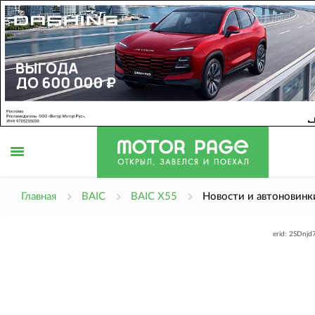
Открыть
Главная
BAIC
BAIC X55
Новости и автоновинк
erid: 2SDnj
меню