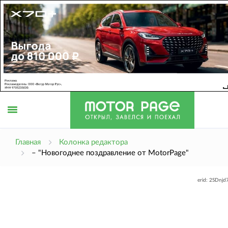
Открыть
Главная
Колонка редактора
– "Новогоднее поздравление от MotorPage"
меню
erid: 2SDnj