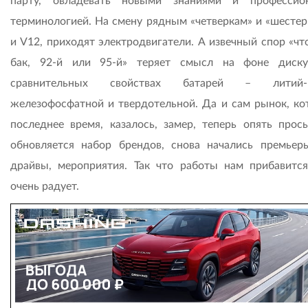
парту, овладевать новыми знаниями и профессио
терминологией. На смену рядным «четверкам» и «шестер
и V12, приходят электродвигатели. А извечный спор «чт
бак, 92-й или 95-й» теряет смысл на фоне диск
сравнительных свойствах батарей – литий-и
железофосфатной и твердотельной. Да и сам рынок, ко
последнее время, казалось, замер, теперь опять просы
обновляется набор брендов, снова начались премьеры
драйвы, мероприятия. Так что работы нам прибавится
очень радует.