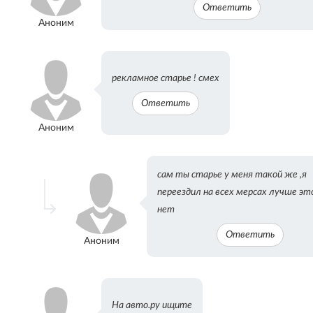
Ответить
Аноним
рекламное старье ! смех
Ответить
Аноним
сам ты старье у меня такой же ,я
переездил на всех мерсах лучше эт
нет
Ответить
Аноним
На авто.ру ищите