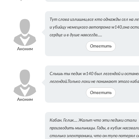
Тут слова излишни,все кто однажды сел на л
и убийцу немецкого автопрома w140,она оста
сердце и в душе навсегда.....
Ответить
Аноним
Слышь ты педик w140 был легендой и остан
легендой.Только лохи не понимают этого каба
Ответить
Аноним
Кабан. Гелик.... Жальт что эти педики стали
производить мыльницы. Гады, в кубик насовал
столько электроники, что он тупо потерял с