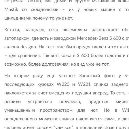
встречал. Уютно, как дома! И кругом мягчайшая кожа
Mastik со складочками – их у новых машин с т
шильдиками почему-то уже нет.
Кстати, владелец сего экземпляра располагает о
автопарком, где есть и заводской Mercedes-Benz S 600 с 
салона designo. На тест мне был предоставлен и тот ав
– для сравнения. Так вот, кожа в S 600 более толстая и 
возможно, более долговечная, но вид уже не тот.
На втором ряду еще уютнее. Занятный факт: у S-
последующих кузовах W220 и W221 спинка заднего
наклоняется за счет смещения подушки вперед. То есть,
решили устроиться полулежа, придется мири
уменьшенным пространством для ног. Но в W
определенного момента спинка наклоняется сама, и ли
человек хочет совсем “улечься”, в последней фазе поду