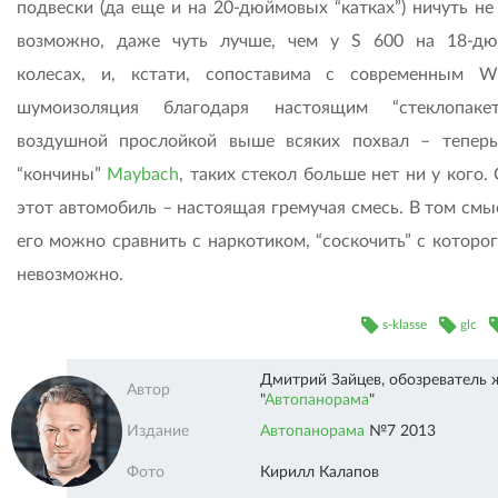
подвески (да еще и на 20-дюймовых “катках”) ничуть не
возможно, даже чуть лучше, чем у S 600 на 18-д
колесах, и, кстати, сопоставима с современным 
шумоизоляция благодаря настоящим “стеклопаке
воздушной прослойкой выше всяких похвал – теперь
“кончины”
Maybach
, таких стекол больше нет ни у кого.
этот автомобиль – настоящая гремучая смесь. В том смы
его можно сравнить с наркотиком, “соскочить” с которо
невозможно.
s-klasse
glc
Дмитрий Зайцев, обозреватель 
Автор
"
Автопанорама
"
Автопанорама"" />
Издание
Автопанорама
№7 2013
Фото
Кирилл Калапов