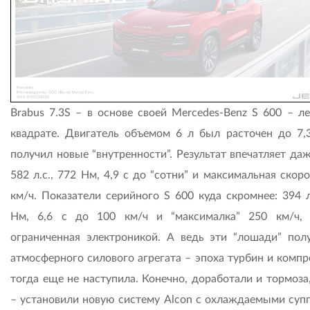
Brabus 7.3S – в основе своей Mercedes-Benz S 600 – ле
квадрате. Двигатель объемом 6 л был расточен до 7,3 
получил новые “внутренности”. Результат впечатляет да
582 л.с., 772 Нм, 4,9 с до “сотни” и максимальная скор
км/ч. Показатели серийного S 600 куда скромнее: 394 л
Нм, 6,6 с до 100 км/ч и “максималка” 250 км/ч, 
ограниченная электроникой. А ведь эти “лошади” пол
атмосферного силового агрегата – эпоха турбин и компр
тогда еще не наступила. Конечно, доработали и тормоза
– установили новую систему Alcon с охлаждаемыми суп