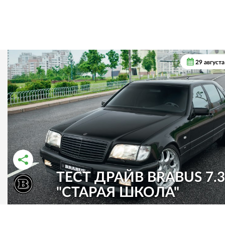
29 август
ТЕСТ ДРАЙВ BRABUS 7.3
РАССКАЗАТЬ ВО ВКОНТАКТЕ
РАССКАЗАТЬ В ОДНОКЛАССНИКАХ
"СТАРАЯ ШКОЛА"