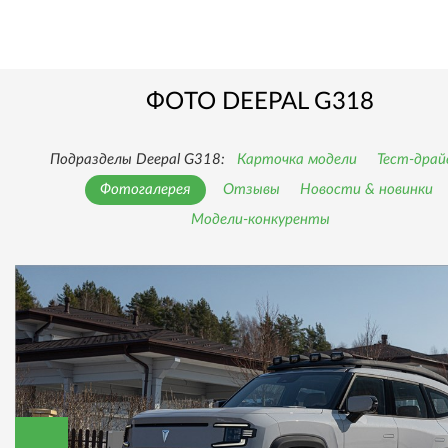
ФОТО DEEPAL G318
Подразделы Deepal G318:
Карточка модели
Тест-драй
Фотогалерея
Отзывы
Новости & новинки
Модели-конкуренты