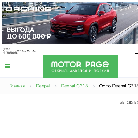
Открыть
Главная
Deepal
Deepal G318
Фото Deepal G31
erid: 2SDnj
меню