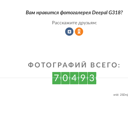
Вам нравится фотогалерея Deepal G318?
Расскажите друзьям:
Рассказать
Рассказать
ФОТОГРАФИЙ ВСЕГО:
во
в
7
0
4
9
3
ВКонтакте
Одноклассниках
erid: 2SDn