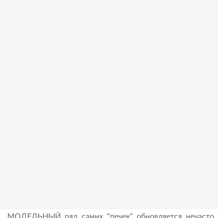
МОДЕЛЬНЫЙ ряд самих “печек” обновляется нечасто 