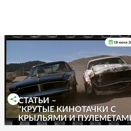
18 июня 2
СТАТЬИ –
"КРУТЫЕ КИНОТАЧКИ С
РАССКАЗАТЬ ВО ВКОНТАКТЕ
РАССКАЗАТЬ В ОДНОКЛАССНИКАХ
КРЫЛЬЯМИ И ПУЛЕМЕТАМ