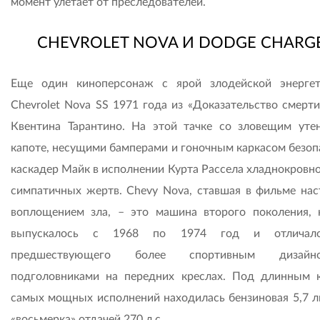
момент улетает от преследователей.
CHEVROLET NOVA И DODGE CHARG
Еще один киноперсонаж с ярой злодейской энерге
Chevrolet Nova SS 1971 года из «Доказательство смерти
Квентина Тарантино. На этой тачке со зловещим уте
капоте, несущими бамперами и гоночным каркасом безоп
каскадер Майк в исполнении Курта Рассела хладнокровно
симпатичных жертв. Сhevy Nova, ставшая в фильме на
воплощением зла, – это машина второго поколения, 
выпускалось с 1968 по 1974 год и отличал
предшествующего более спортивным диза
подголовниками на передних креслах. Под длинным 
самых мощных исполнений находилась бензиновая 5,7 л
«восьмерка» отдачей 270 л.с.