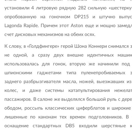
установили 4 литровую рядную 282 сильную «шестерку»
опробованную на гоночном DP215 и штучно выпус
Lagonda Rapide. Причем этот Aston еще и мощно замедл
счет дисковых механизмов на обеих осях.
К слову, в «Голдфингере» герой Шона Коннери снимался 
не одной, а сразу двух внешне идентичных маши
использовалась для гонок, вторую же начинили под 
шпионскими гаджетами типа пуленепробиваемых э
заднего разбрызгивателя масла, ножей, выезжавших из
колес, и даже системы катапультирования нежела
пассажиров. В салоне же выделялся большой руль с дер
ободом, россыпь классических циферблатов и широкие 
лишенные по канонам тех времен подголовников. В 
оснащение стандартных DB5 входили шерстяные к