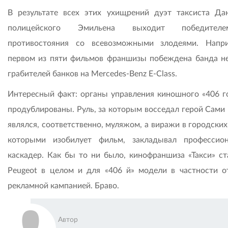
В результате всех этих ухищрений дуэт таксиста Да
полицейского Эмильена выходит победите
противостояния со всевозможными злодеями. Напр
первом из пяти фильмов франшизы побеждена банда н
грабителей банков на Mercedes-Benz E-Сlass.
Интересный факт: органы управления киношного «406 г
продублированы. Руль, за которым восседал герой Сами 
являлся, соответственно, муляжом, а виражи в городских
которыми изобилует фильм, закладывал профессио
каскадер. Как бы то ни было, кинофраншиза «Такси» ст
Peugeot в целом и для «406 й» модели в частности о
рекламной кампанией. Браво.
Автор