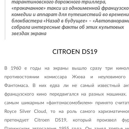
тарантиновского дорожного триллера,
«прокачанное» такси из одноименной французско
комедии и аппарат для путешествий во времени
блокбастера «Назад в будущее» – «Автопанорам
собрала интересные факты об этих культовых
звездах экрана
CITROЕN DS19
В 1960 е годы на экраны вышло сразу три кинол
противостоянии комиссара Жюва и неуло­вимого 
Фантомаса. В них едва ли не самый известный ан
французского кино передвигался на разных машинах.
самым шикарным «фантомасомобилем» принято считать
Royce Silver Cloud, то на роль самого харизматично
претендует Citroen DS19, который произвел фу
Парижском автосалоне 1955 года. Он занял третье м