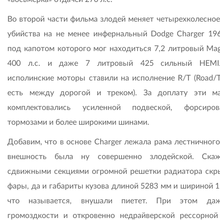
Во второй части фильма злодей меняет четырехколесное
убийства на не менее инфернальный Dodge Charger 196
под капотом которого мог находиться 7,2 литровый Ma
400 л.с. и даже 7 литровый 425 сильный HEMI.
исполинские моторы ставили на исполнение R/Т (Road/Tr
есть между дорогой и треком). За доплату эти м
комплектовались усиленной подвеской, форсиров
тормозами и более широкими шинами.
Добавим, что в основе Charger лежала рама лестничного
внешность была ну совершенно злодейской. Скаж
сдвижными секциями огромной решетки радиатора скр
фары, да и габариты кузова длиной 5283 мм и шириной 1
что называется, внушали пиетет. При этом да
громоздкости и откровенно недрайверской рессорной