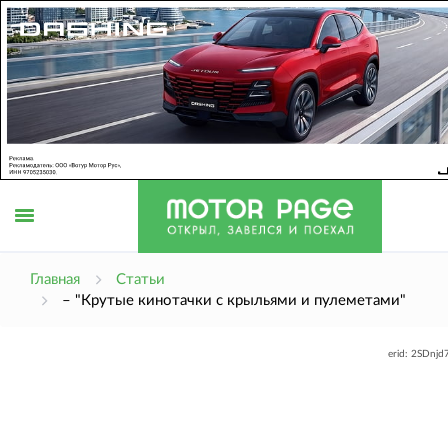
Открыть
Главная
Статьи
– "Крутые кинотачки с крыльями и пулеметами"
меню
erid: 2SDnj