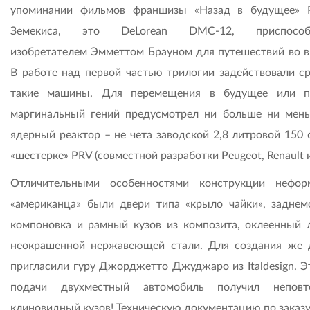
упоминании фильмов франшизы «Назад в будущее» 
Земекиса, это DeLorean DMC-12, приспособ
изобретателем Эмметтом Брауном для путешествий во в
В работе над первой частью трилогии задействовали ср
такие машины. Для перемещения в будущее или п
маргинальный гений предусмотрел ни больше ни мень
ядерный реактор – не чета заводской 2,8 литровой 150 
«шестерке» PRV (совместной разработки Peugeot, Renault и
Отличительными особенностями конструкции нефор
«американца» были двери типа «крыло чайки», заднем
компоновка и рамный кузов из композита, оклеенный 
неокрашенной нержавеющей стали. Для создания же 
пригласили гуру Джорджетто Джуджаро из Italdesign. Эт
подачи двухместный автомобиль получил неповт
клиновидный кузов! Техническую документацию по заказ