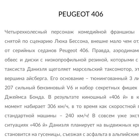
PEUGEOT 406
Четырехколесный персонаж комедийной франшизы «
снятой по сценарию Люка Бессона, внешне мало чем от
от серийных седанов Peugeot 406. Правда, аэродинам
обвес и диски с низкопрофильной резиной, которыми с
таксиста Даниэля щеголяет марсельский таксомотор, э
вершина айсберга. Его основание – тюнингованный 3 л
207 сильный бензиновый V6 и набор секретных фишек 
Джеймса Бонда. В результате киношный «406 й» в к
момент набирает 306 км/ч, в то время как скоростной 
стандартной машины – 240 км/ч! В совсем уже экс
ситуациях «406 й» Даниэля планирует на выдвижных кр
становится на гусеницы, съезжая с асфальта в альпийские