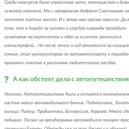
Среди конкурсов было управление авто, мотоциклом и даж
гужевой повозкой. Мы с напарником Андреем Савельевым з
почетное третье место. И с этим нам крупно повезло. Дел
том, что в борьбе за золото и серебро команды проходили
испытание на вертолетах и один из взлетов закончился
катастрофой… Но после этого я год откатался на кольце
гонках, стал инструктором по автомотоспорту и периоди
принимал участие в различных любительских заездах.
А как обстоят дела с автопутешестви
Неплохо. Автопутешествия были и остаются неотьемле
частью моего автомобильного бытия. Подмосковье, Золот
кольцо, Питер, Прибалтика, Белоруссия, Украина. Много гд
побывал. Позже на арендованных автомобилях покорял про
старушки-Европы. Однажды сел за руль джипа и к обычной