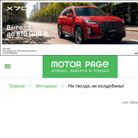
Открыть
Главная
Интервью
Ни гвоздя, ни колдобины!
erid: 2SDn
меню