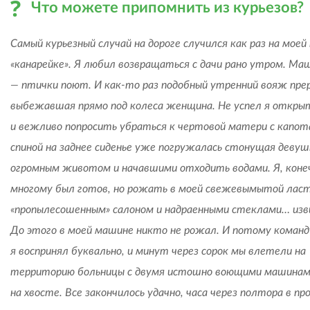
Что можете припомнить из курьезов?
Самый курьезный случай на дороге случился как раз на моей
«канарейке». Я любил возвращаться с дачи рано утром. Ма
— птички поют. И как-то раз подобный утренний вояж пре
выбежавшая прямо под колеса женщина. Не успел я откры
и вежливо попросить убраться к чертовой матери с капота
спиной на заднее сиденье уже погружалась стонущая девуш
огромным животом и начавшими отходить водами. Я, конеч
многому был готов, но рожать в моей свежевымытой ласт
«пропылесошенным» салоном и надраенными стеклами… изв
До этого в моей машине никто не рожал. И потому команду
я воспринял буквально, и минут через сорок мы влетели на
территорию больницы с двумя истошно воющими машинам
на хвосте. Все закончилось удачно, часа через полтора в пр