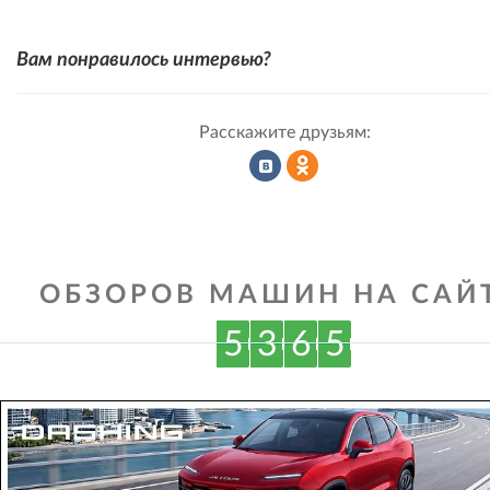
Вам понравилось интервью?
Расскажите друзьям:
Рассказать
Рассказать
ОБЗОРОВ МАШИН НА САЙТ
во
в
5
3
6
5
ВКонтакте
Одноклассниках