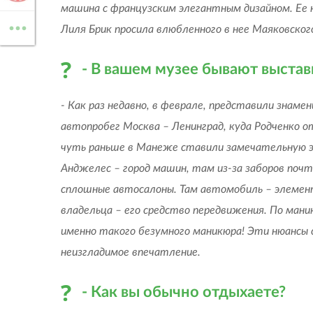
машина с французским элегантным дизайном. Ее н
...
ВСЕ МАРКИ
Лиля Брик просила влюбленного в нее Маяковског
- В вашем музее бывают выста
- Как раз недавно, в феврале, представили знам
автопробег Москва – Ленинград, куда Родченко о
чуть раньше в Манеже ставили замечательную э
Анджелес – город машин, там из-за заборов почти
сплошные автосалоны. Там автомобиль – элемент
владельца – его средство передвижения. По мани
именно такого безумного маникюра! Эти нюансы с
неизгладимое впечатление.
- Как вы обычно отдыхаете?