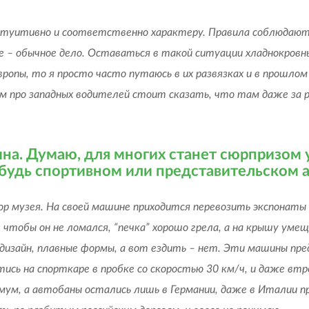
нтуитивно и соответственно характеру. Правила соблюдаются
се – обычное дело. Оставаться в такой ситуации хладнокров
Европы, то я просто часто путаюсь в их развязках и в прошло
лом про западных водителей стоит сказать, что там даже з
ина. Думаю, для многих станет сюрпризом 
нибудь спортивном или представительском
ор музея. На своей машине приходится перевозить экспонаты
 чтобы он не ломался, “печка” хорошо грела, а на крышу ум
дизайн, плавные формы, а вот ездить – нет. Эти машины пре
тись на спорткаре в пробке со скоростью 30 км/ч, и даже в
ум, а автобаны остались лишь в Германии, даже в Италии 