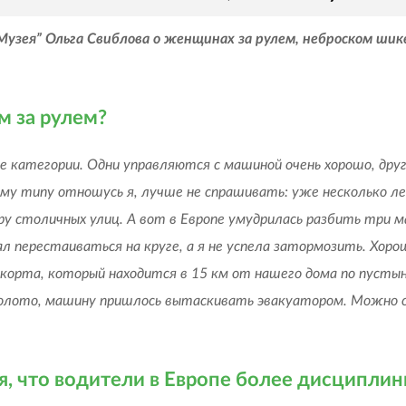
узея” Ольга Свиблова о женщинах за рулем, неброском ши
м за рулем?
 категории. Одни управляются с машиной очень хорошо, друг
му типу отношусь я, лучше не спрашивать: уже несколько ле
ру столичных улиц. А вот в Европе умудрилась разбить три
ал перестаиваться на круге, а я не успела затормозить. Хоро
орта, который находится в 15 км от нашего дома по пустынн
болото, машину пришлось вытаскивать эвакуатором. Можно ск
я, что водители в Европе более дисциплини