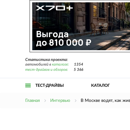
Статистика проекта:
автомобилей в
каталоге:
1354
тест-драйвов и обзоров:
5 366
ТЕСТ-ДРАЙВЫ
КАТАЛОГ
Открыть
Главная
Интервью
В Москве водят, как жи
меню