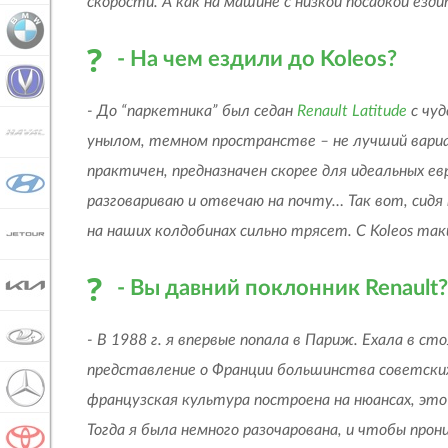
скорости. А как на машине с низкой посадкой езд
BMW
- На чем ездили до
Koleos
?
CHANGAN
- До “паркетника” был седан
Renault Latitude
с чуд
HAVAL
унылом, темном пространстве – не лучший вариа
практичен, предназначен скорее для идеальных е
HYUNDAI
разговариваю и отвечаю на почту… Так вот, сидя
на наших колдобинах сильно трясет. С Koleos так
JETOUR
- Вы давний поклонник Renault?
KIA
LADA
- В 1988 г. я впервые попала в Париж. Ехала в 
представление о Франции большинства советских
MERCEDES-BENZ
французская культура построена на нюансах, это
Тогда я была немного разочарована, и чтобы прон
TOYOTA