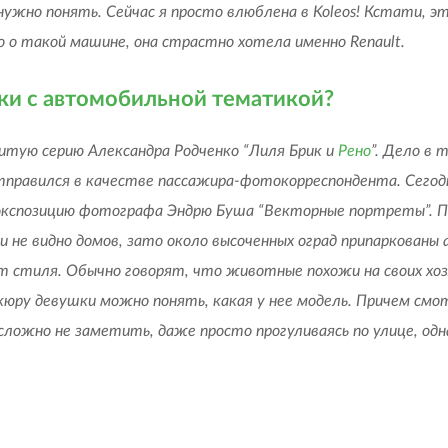
ужно понять. Сейчас я просто влюблена в Koleos! Кстати, эт
о о такой машине, она страстно хотела именно Renault.
вки с автомобильной тематикой?
енитую серию Александра Родченко “Лиля Брик и
Рено
”. Дело в 
тправился в качестве пассажира-фотокорреспондента. Сегодн
кспозицию фотографа Эндрю Буша “Векторные портреты”. П
 не видно домов, зато около высоченных оград припаркованы а
 стиля. Обычно говорят, что животные похожи на своих хоз
кюру девушки можно понять, какая у нее модель. Причем смо
ложно не заметить, даже просто прогуливаясь по улице, одна