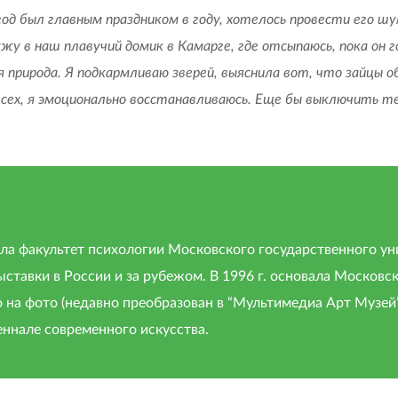
од был главным праздником в году, хотелось провести его шу
ужу в наш плавучий домик в Камарге, где отсыпаюсь, пока он 
 природа. Я подкармливаю зверей, выяснила вот, что зайцы о
всех, я эмоционально восстанавливаюсь. Еще бы выключить те
ила факультет психологии Московского государственного ун
ставки в России и за рубежом. В 1996 г. основала Москов
а фото (недавно преобразован в “Мультимедиа Арт Музей”)
еннале современного искусства.