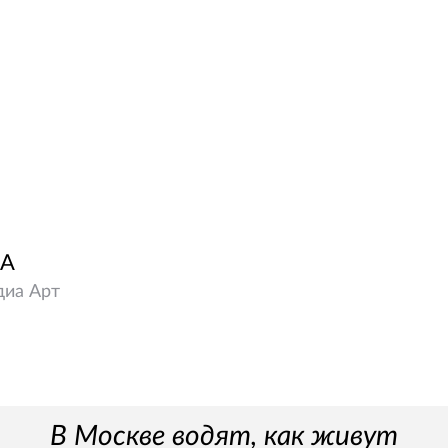
ВА
диа Арт
В Москве водят, как живут