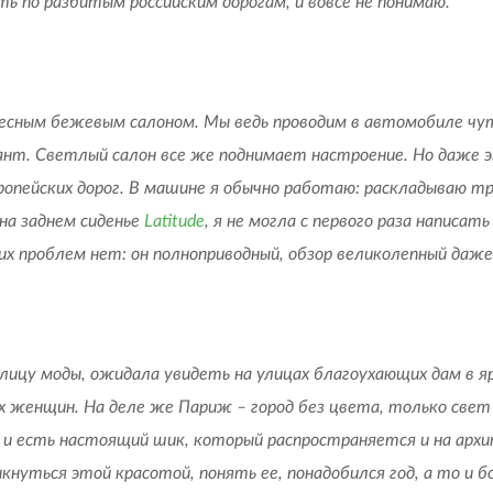
ить по разбитым российским дорогам, и вовсе не понимаю.
есным бежевым салоном. Мы ведь проводим в автомобиле чуть
нт. Светлый салон все же поднимает настроение. Но даже э
вропейских дорог. В машине я обычно работаю: раскладываю 
 на заднем сиденье
Latitude
, я не могла с первого раза написа
их проблем нет: он полноприводный, обзор великолепный даже 
столицу моды, ожидала увидеть на улицах благоухающих дам в
 женщин. На деле же Париж – город без цвета, только свет 
 и есть настоящий шик, который распространяется и на архит
икнуться этой красотой, понять ее, понадобился год, а то и 