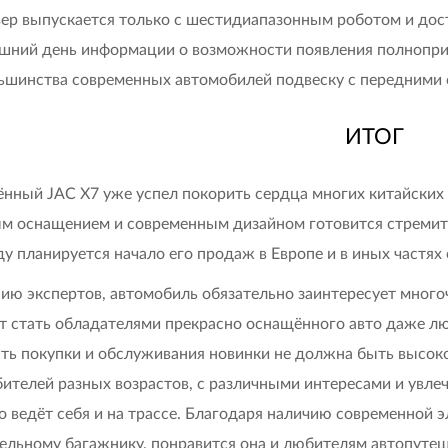
ер выпускается только с шестидиапазонным роботом и дос
шний день информации о возможности появления полнопри
ьшинства современных автомобилей подвеску с передними
ИТОГ
нный JAC X7 уже успел покорить сердца многих китайских
м оснащением и современным дизайном готовится стремите
ду планируется начало его продаж в Европе и в иных частях 
ию экспертов, автомобиль обязательно заинтересует мног
т стать обладателями прекрасно оснащённого авто даже 
ть покупки и обслуживания новинки не должна быть высоко
ителей разных возрастов, с различными интересами и увле
о ведёт себя и на трассе. Благодаря наличию современной 
ельному багажнику, понравится она и любителям автопутеш