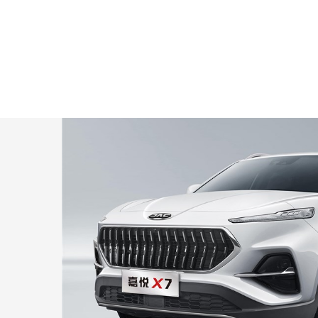
во
в
ВКонтакте
Одноклассниках