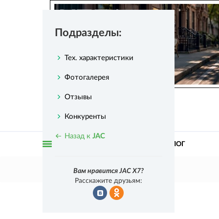
Подразделы:
Тех. характеристики
Фотогалерея
Отзывы
Статистика проекта:
автомобилей в
каталоге:
1354
Конкуренты
тест-драйвов и обзоров:
5 366
Назад к
JAC
ТЕСТ-ДРАЙВЫ
КАТАЛОГ
Открыть
Главная
JAC
JAC X7
Вам нравится JAC X7?
Расскажите друзьям:
меню
Рассказать
Рассказать