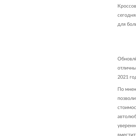
Кроссов
сегодня
для бол
Обновлё
отличны
2021 го
По мнен
позволи
стоимос
автолюб
уверенн
вместит