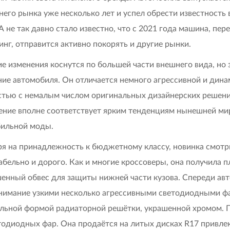
него рынка уже несколько лет и успел обрести известность 
 А не так давно стало известно, что с 2021 года машина, пе
инг, отправится активно покорять и другие рынки.
е изменения коснутся по большей части внешнего вида, но 
ие автомобиля. Он отличается немного агрессивной и дин
тью с немалым числом оригинальных дизайнерских решени
ние вполне соответствует ярким тенденциям нынешней ми
ильной моды.
я на принадлежность к бюджетному классу, новинка смотр
абельно и дорого. Как и многие кроссоверы, она получила 
енный обвес для защиты нижней части кузова. Спереди авт
внимание узкими несколько агрессивными светодиодными ф
льной формой радиаторной решётки, украшенной хромом. 
тодиодных фар. Она продаётся на литых дисках R17 привле