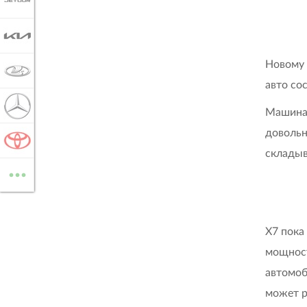
JETOUR
KIA
Новому 
LADA
авто со
MERCEDES-BENZ
Машина 
довольн
TOYOTA
складыв
...
ВСЕ МАРКИ
X7 пока
мощност
автомоб
может р