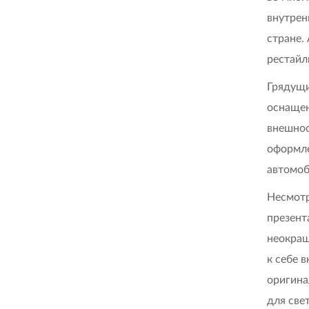
внутрен
стране.
рестайл
Грядущи
оснащен
внешнос
оформле
автомоб
Несмотр
презент
неокраш
к себе 
оригина
для све