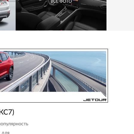
ВСЕ ФОТО
КС7)
популярность
я для