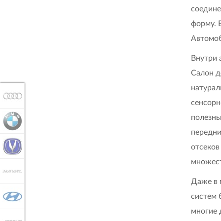
соедине
форму. 
Автомоб
Внутри 
Салон д
натурал
AUDI
сенсорн
полезны
BMW
передни
CHANGAN
отсеков
множест
HAVAL
Даже в 
систем 
HYUNDAI
многие 