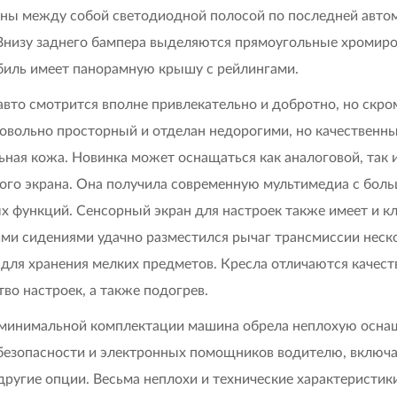
ны между собой светодиодной полосой по последней авт
Внизу заднего бампера выделяются прямоугольные хромир
иль имеет панорамную крышу с рейлингами.
авто смотрится вполне привлекательно и добротно, но скро
овольно просторный и отделан недорогими, но качественны
ьная кожа. Новинка может оснащаться как аналоговой, так
ого экрана. Она получила современную мультимедиа с бо
х функций. Сенсорный экран для настроек также имеет и к
ми сидениями удачно разместился рычаг трансмиссии неск
 для хранения мелких предметов. Кресла отличаются качес
во настроек, а также подогрев.
минимальной комплектации машина обрела неплохую осна
безопасности и электронных помощников водителю, включая
другие опции. Весьма неплохи и технические характеристик