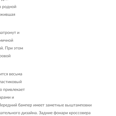
в родной
режившая
затронут и
амичной
й. При этом
ровой
ится весьма
пластиковый
о привлекает
арами и
Передний бампер имеет заметные выштамповки
кательного дизайна. Задние фонари кроссовера