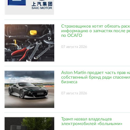
Страховщиков хотят обязать рас
информацию о запчастях после р
по ОСАГО
07 августа 2026
Aston Martin продает часть прав н
собственный бренд ради спасени
бизнеса
07 августа 2026
Трамп назвал владельцев
электромобилей «больными»