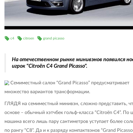
c4
citroen
grand picasso
На отечественном рынке минивэнов появился н
игрок "Citroёn C4 Grand Picasso".
Семиместный салон “Grand Picasso” предусматривает
множество вариантов трансформации.
ГЛЯДЯ на семиместный минивэн, сложно представить, чт
основе – обычный хэтчбек гольф-класса “Citroёn С4”. По
машина всего лишь пару сантиметров уступает более со
по рангу “C8”. Да и к разряду компактвэнов “Grand Picasso