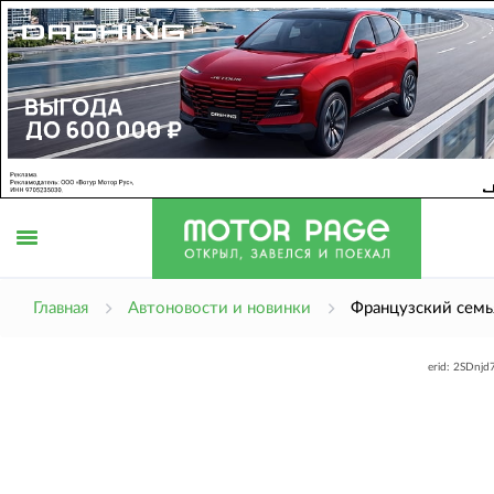
Открыть
Главная
Автоновости и новинки
Французский семь
erid: 2SDnj
меню