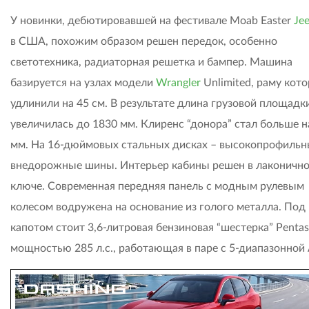
У новинки, дебютировавшей на фестивале Moab Easter
Je
в США, похожим образом решен передок, особенно
светотехника, радиаторная решетка и бампер. Машина
базируется на узлах модели
Wrangler
Unlimited, раму кот
удлинили на 45 см. В результате длина грузовой площадк
увеличилась до 1830 мм. Клиренс “донора” стал больше н
мм. На 16-дюймовых стальных дисках – высокопрофиль
внедорожные шины. Интерьер кабины решен в лаконичн
ключе. Современная передняя панель с модным рулевым
колесом водружена на основание из голого металла. Под
капотом стоит 3,6-литровая бензиновая “шестерка” Pentas
мощностью 285 л.с., работающая в паре с 5-диапазонной