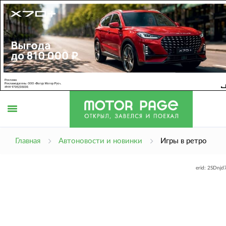
Открыть
Главная
Автоновости и новинки
Игры в ретро
erid: 2SDnj
меню