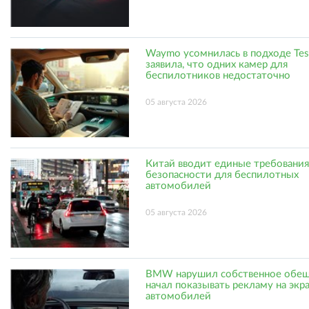
Waymo усомнилась в подходе Tes
заявила, что одних камер для
беспилотников недостаточно
05 августа 2026
Китай вводит единые требования
безопасности для беспилотных
автомобилей
05 августа 2026
BMW нарушил собственное обещ
начал показывать рекламу на экр
автомобилей