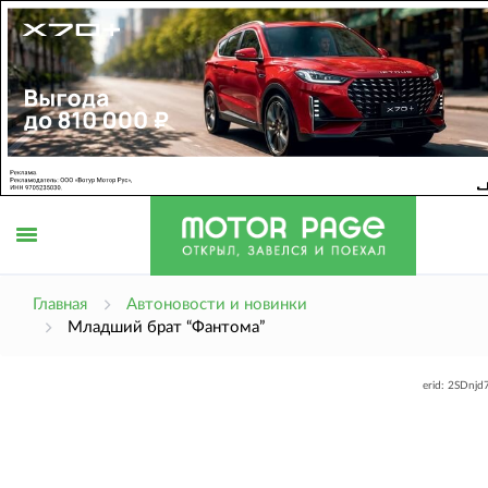
Открыть
Главная
Автоновости и новинки
Младший брат “Фантома”
меню
erid: 2SDnj