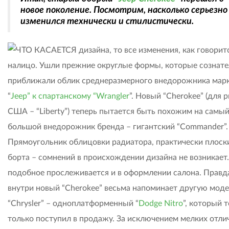
новое поколение. Посмотрим, насколько серьезно
изменился технически и стилистически.
ЧТО КАСАЕТСЯ дизайна, то все изменения, как говоритс
налицо. Ушли прежние округлые формы, которые сознат
приближали облик среднеразмерного внедорожника мар
“
Jeep” к спартанскому “Wrangler
”. Новый “Cherokee” (для 
США – “Liberty”) теперь пытается быть похожим на самы
большой внедорожник бренда – гигантский “Commander”.
Прямоугольник облицовки радиатора, практически плоск
борта – сомнений в происхождении дизайна не возникает
подобное прослеживается и в оформлении салона. Правд
внутри новый “Cherokee” весьма напоминает другую мод
“Chrysler” – одноплатформенный “
Dodge Nitro
”, который 
только поступил в продажу. За исключением мелких отли