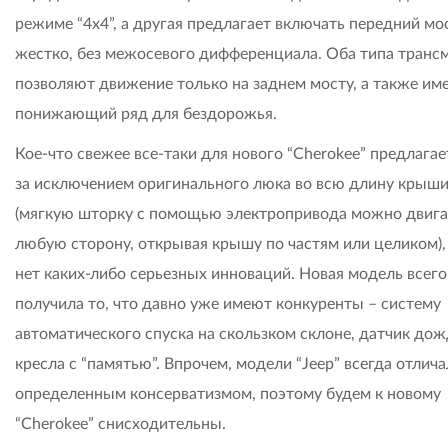
режиме “4x4”, а другая предлагает включать передний мо
жестко, без межосевого дифференциала. Оба типа транс
позволяют движение только на заднем мосту, а также им
понижающий ряд для бездорожья.
Кое-что свежее все-таки для нового “Cherokee” предлагае
за исключением оригинального люка во всю длину крыш
(мягкую шторку с помощью электропривода можно двига
любую сторону, открывая крышу по частям или целиком),
нет каких-либо серьезных инноваций. Новая модель всег
получила то, что давно уже имеют конкуренты – систему
автоматического спуска на скользком склоне, датчик дож
кресла с “памятью”. Впрочем, модели “Jeep” всегда отлич
определенным консерватизмом, поэтому будем к новому
“Сherokee” снисходительны.