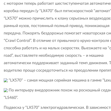
с мотором теперь работает шестиступенчатая автоматиче
коробка передач (у “LX470” был пятискоростной “автомат”
“LX570” можно причислить к клану серьезных вездеходов
рамный кузов, постоянный полный привод, понижающая
передача. Покорять бездорожье помогает новаторская с
“Crawl Control”. В отличие от привычного круиз-контроля 
способна работать и на малых скоростях. Выезжаете на “o
road”, выставляете необходимую скорость – и машина
автоматически поддерживает заданный темп движения. Т
водителю проще сосредоточиться на преодолении препят
“LX570” – самая мощная серийная машина в гамме “Lexu
По интерьеру внедорожник похож на роскошный седа
“LS460”.
Подвеска у “LX570” электрогидравлическая. В зависимост