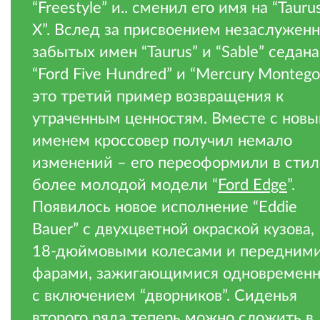
“Freestyle” и.. сменил его имя на “Tauru
X”. Вслед за присвоением незаслужен
забытых имен “Taurus” и “Sable” седан
“Ford Five Hundred” и “Mercury Montego
это третий пример возвращения к
утраченным ценностям. Вместе с нов
именем кроссовер получил немало
изменений – его переоформили в стил
более молодой модели “
Ford Edge
”.
Появилось новое исполнение “Eddie
Bauer” с двухцветной окраской кузова,
18-дюймовыми колесами и передним
фарами, зажигающимися одновремен
с включением “дворников”. Сиденья
второго ряда теперь можно сложить в