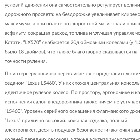
условий движения она самостоятельно регулирует велич
дорожного просвета: на бездорожье увеличивает клиренс
максимума, а при полете по скоростной магистрали приж
асфальту, сокращая расход топлива и улучшая управляемо
Кстати, “LX570” снабжается 20дюймовыми колесами (у “L
было 18 дюймов), что также благотворно сказывается на
точности руления.
По интерьеру новинка перекликается с представительски
седаном “Lexus LS460”. У них схожая центральная консоль
идентичное рулевое колесо. По простору, эргономике и к
исполнения салон внедорожника также ничем не уступае
“LS460”. Уровень серийного оснащения флагманского дж
“Lexus” прилично высокий: кожаная отделка, полный
электропакет, десять подушек безопасности (включая за
коленей передних седоков), а также элитная аудиосистем