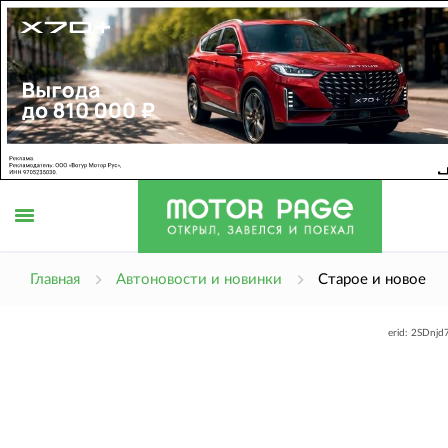
Открыть
Главная
Автоновости и новинки
Старое и новое
erid: 2SDnj
меню