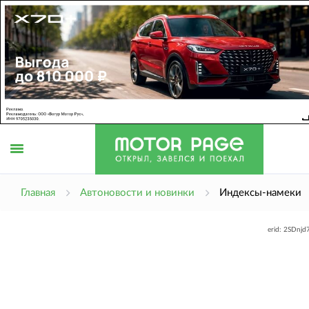
Открыть
Главная
Автоновости и новинки
Индексы-намеки
erid: 2SDnj
меню