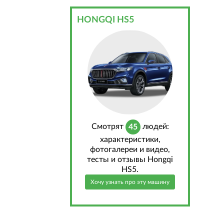
HONGQI HS5
Cмотрят
людей:
45
характеристики,
фотогалереи и видео,
тесты и отзывы Hongqi
HS5.
Хочу узнать про эту машину