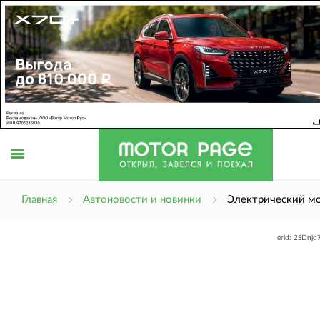
Открыть
Главная
Автоновости и новинки
Электрический м
erid: 2SDnj
меню