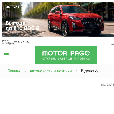
Открыть
Главная
Автоновости и новинки
В девятку
erid: 2SDn
меню