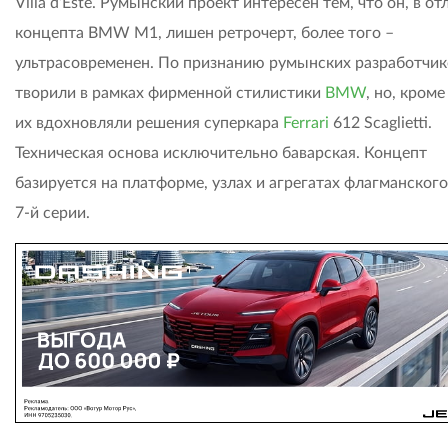
Villa d’Este. Румынский проект интересен тем, что он, в от
концепта BMW M1, лишен ретрочерт, более того –
ультрасовременен. По признанию румынских разработчик
творили в рамках фирменной стилистики
BMW
, но, кроме
их вдохновляли решения суперкара
Ferrari
612 Scaglietti.
Техническая основа исключительно баварская. Концепт
базируется на платформе, узлах и агрегатах флагманско
7-й серии.