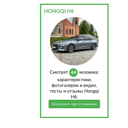
HONGQI H6
Cмотрят
человека:
44
характеристики,
фотогалереи и видео,
тесты и отзывы Hongqi
H6.
Хочу узнать про эту машину