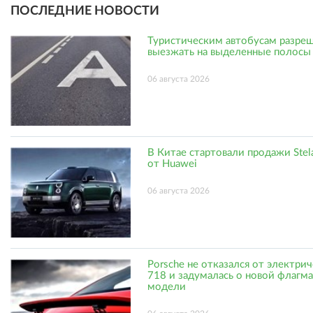
ПОСЛЕДНИЕ НОВОСТИ
Туристическим автобусам разре
выезжать на выделенные полосы
06 августа 2026
В Китае стартовали продажи Stel
от Huawei
06 августа 2026
Porsche не отказался от электри
718 и задумалась о новой флагм
модели