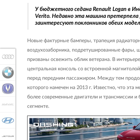
У бюджетного седана Renault Logan в И
Verito. Недавно эта машина претерпела
заинтересуют поклонников обеих модел
Новые фактурные бамперы, трапеция радиатор
воздухозаборника, подретушированные фары, ш
AUDI
призваны освежить облик ветерана. В интерьер
центральная консоль со встроенной магнитолой
BMW
перед передним пассажиром. Между тем прод
которого намечен на 2013 г. Известно, что эта м
CHANGAN
более современные двигатели и трансмиссии и
HAVAL
сегменте.
HYUNDAI
JETOUR