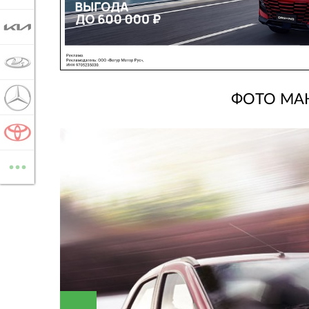
KIA
LADA
ФОТО MAH
MERCEDES-BENZ
TOYOTA
...
ВСЕ МАРКИ