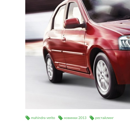
mahindra verito
новинки 2013
рестайлинг