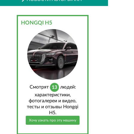
HONGQI H5
Cмотрят
людей:
13
характеристики,
фотогалереи и видео,
тесты и отзывы Hongqi
H5.
Хочу узнать про эту машину