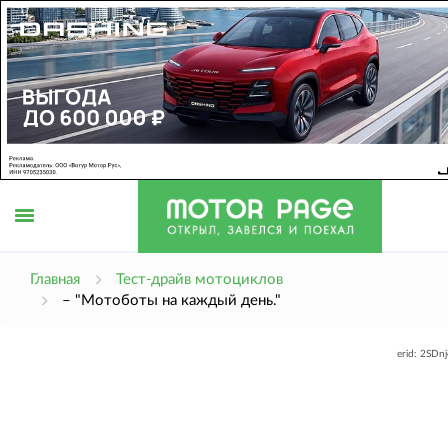
Открыть
Главная
Тест-драйв мотоциклов
– "Мотоботы на каждый день."
меню
erid: 2SDn