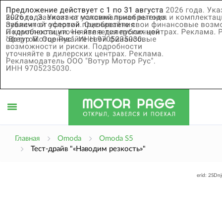
Открыть
Главная
Omoda
Omoda S5
Тест-драйв "«Наводим резкость»"
меню
erid: 2SDn