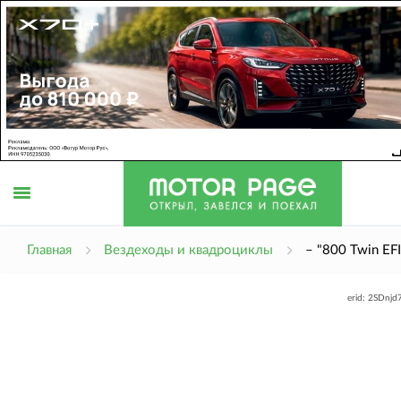
Открыть
Главная
Вездеходы и квадроциклы
– "800 Twin EFI
erid: 2SDnj
меню