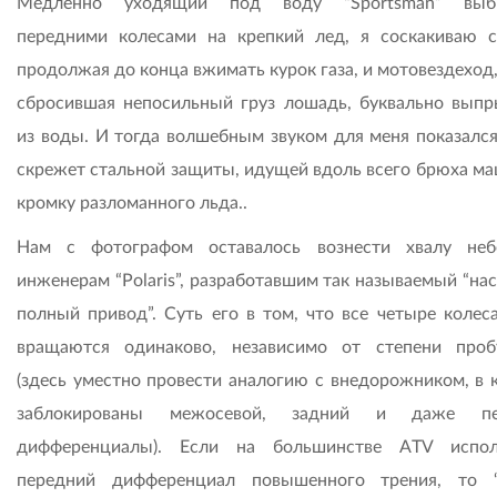
Медленно уходящий под воду “Sportsman” выби
передними колесами на крепкий лед, я соскакиваю с
продолжая до конца вжимать курок газа, и мотовездеход
сбросившая непосильный груз лошадь, буквально выпр
из воды. И тогда волшебным звуком для меня показался
скрежет стальной защиты, идущей вдоль всего брюха ма
кромку разломанного льда..
Нам с фотографом оставалось вознести хвалу не
инженерам “Polaris”, разработавшим так называемый “на
полный привод”. Суть его в том, что все четыре колеса
вращаются одинаково, независимо от степени проб
(здесь уместно провести аналогию с внедорожником, в 
заблокированы межосевой, задний и даже пе
дифференциалы). Если на большинстве ATV испол
передний дифференциал повышенного трения, то “P