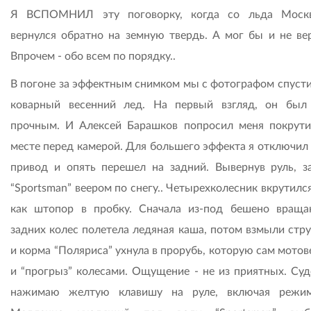
Я ВСПОМНИЛ эту поговорку, когда со льда Москв
вернулся обратно на земную твердь. А мог бы и не вер
Впрочем - обо всем по порядку..
В погоне за эффектным снимком мы с фотографом спусти
коварный весенний лед. На первый взгляд, он был
прочным. И Алексей Барашков попросил меня покрути
месте перед камерой. Для большего эффекта я отключил
привод и опять перешел на задний. Вывернув руль, з
“Sportsman” веером по снегу.. Четырехколесник вкрутился
как штопор в пробку. Сначала из-под бешено вращ
задних колес полетела ледяная каша, потом взмыли стру
и корма “Поляриса” ухнула в прорубь, которую сам мото
и “прогрыз” колесами. Ощущение - не из приятных. Су
нажимаю желтую клавишу на руле, включая режим