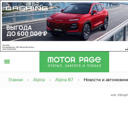
Открыть
Главная
Alpina
Alpina B7
Новости и автоновин
erid: 2SDnj
меню