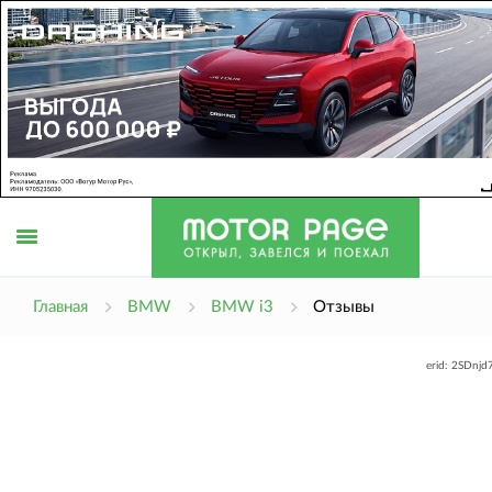
Открыть
Главная
BMW
BMW i3
Отзывы
erid: 2SDnj
меню