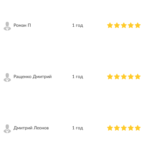
Роман П
1 год
Ращенко Дмитрий
1 год
Дмитрий Леонов
1 год