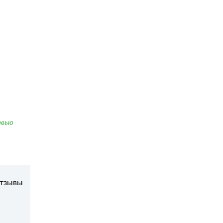
вью
отзывы