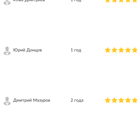
Илья Дмитриев
1 год
Юрий Донцов
1 год
Дмитрий Мазуров
2 года