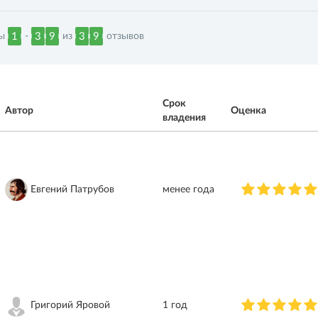
ны
-
из
отзывов
1
3
9
3
9
Срок
Автор
Оценка
владения
Евгений Патрубов
менее года
Григорий Яровой
1 год