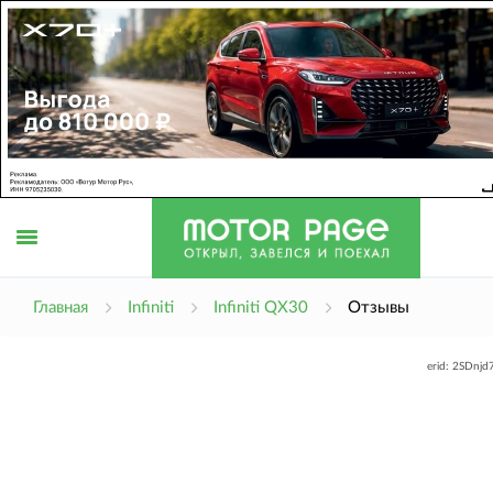
Открыть
Главная
Infiniti
Infiniti QX30
Отзывы
erid: 2SDnj
меню