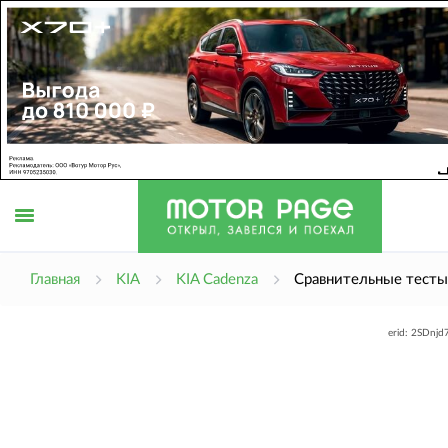
Открыть
Главная
KIA
KIA Cadenza
Сравнительные тесты
erid: 2SDnj
меню