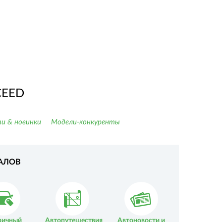
CEED
и & новинки
Модели-конкуренты
АЛОВ
ричный
Автопутешествия
Автоновости и