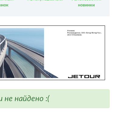
ынок
новинки
не найдено :(