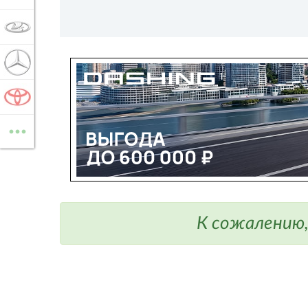
LADA
MERCEDES-BENZ
TOYOTA
...
ВСЕ МАРКИ
К сожалению,