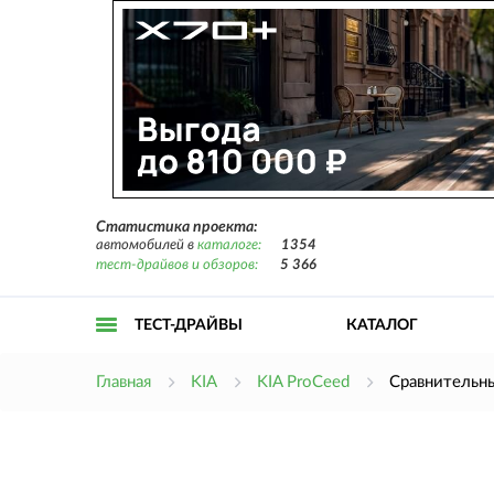
Статистика проекта:
автомобилей в
каталоге:
1354
тест-драйвов и обзоров:
5 366
ТЕСТ-ДРАЙВЫ
КАТАЛОГ
Открыть
Главная
KIA
KIA ProCeed
Сравнительн
меню