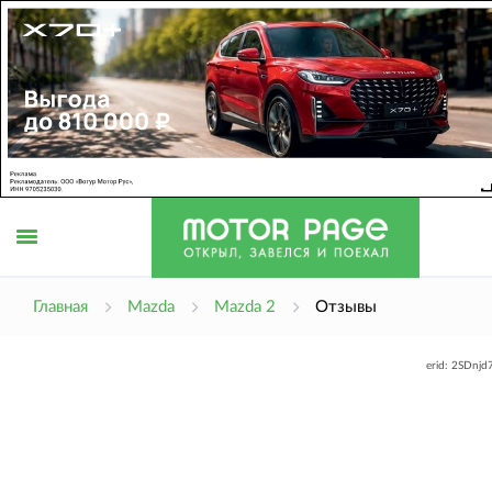
Открыть
Главная
Mazda
Mazda 2
Отзывы
erid: 2SDnj
меню