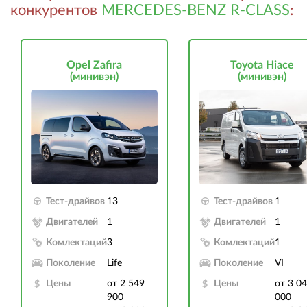
конкурентов
MERCEDES-BENZ R-CLASS
:
Opel Zafira
Toyota Hiace
(минивэн)
(минивэн)
Тест-драйвов
13
Тест-драйвов
1
Двигателей
1
Двигателей
1
Комлектаций
3
Комлектаций
1
Поколение
Life
Поколение
VI
Цены
от 2 549
Цены
от 3 0
900
000