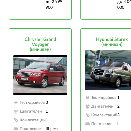
до 2 999
до 3 0
900
000
Chrysler Grand
Hyundai Starex
Voyager
(минивэн)
(минивэн)
Тест-драйвов
1
Тест-драйвов
3
Двигателей
2
Двигателей
1
Комлектаций
3
Комлектаций
1
Поколение
II
Поколение
III рест.