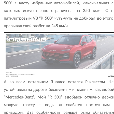
500” в касту избранных автомобилей, максимальная с
которых искусственно ограничена на 250 км/ч. С 
пятилитровым V8 “R 500” чуть-чуть не добирал до этого
прерывая свой разбег на 245 км/ч...
А во всем остальном R-класс остался R-классом. Че
устойчивым на дороге, бесшумным и плавным, как любой
“Mercedes-Benz”. Мой “R 500” вдобавок отлично держ
мокрую трассу – ведь он снабжен постоянным 
приводом. Эта особенность раньше была обязатель