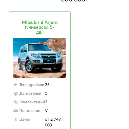
Mitsubishi Pajero
(универсал 5-
дв.)
Тест-драйвов
25
Двигателей
1
Комлектаций
3
Поколение
V
Цены
от 2 749
000