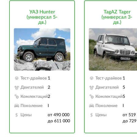
УАЗ Hunter
TagAZ Tager
(универсал 5-
(универсал 3-
дв.)
дв.)
Тест-драйвов
1
Тест-драйвов
1
Двигателей
2
Двигателей
5
Комлектаций
2
Комлектаций
5
Поколение
I
Поколение
I
Цены
от 490 000
Цены
от 519
до 611 000
до 729