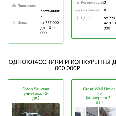
Комлектаций
3
Поколение
II
Поколение
II
рестайлинг
2
Цены
от 990
Цены
от 777 000
до 1 3
до 1 011
000
000
ОДНОКЛАССНИКИ И КОНКУРЕНТЫ Д
000 000Р
Foton Sauvana
Great Wall Hover
(универсал 5-
H5
дв.)
(универсал 5-
дв.)