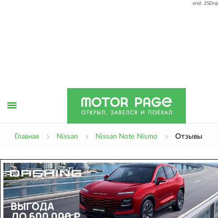
erid: 2SDn
Открыть
Главная
Nissan
Nissan Note Nismo
Отзывы
меню