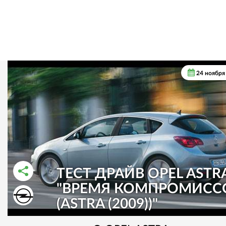
24 ноября
ТЕСТ ДРАЙВ OPEL ASTRA
"ВРЕМЯ КОМПРОМИСС
РАССКАЗАТЬ ВО ВКОНТАКТЕ
РАССКАЗАТЬ В ОДНОКЛАССНИКАХ
(ASTRA (2009))"