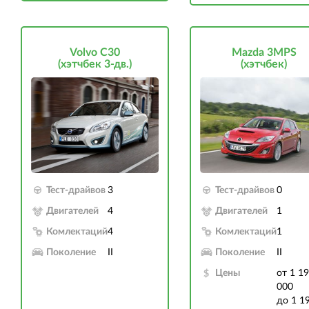
Volvo C30
Mazda 3MPS
(хэтчбек 3-дв.)
(хэтчбек)
Тест-драйвов
3
Тест-драйвов
0
Двигателей
4
Двигателей
1
Комлектаций
4
Комлектаций
1
Поколение
II
Поколение
II
Цены
от 1 1
000
до 1 1