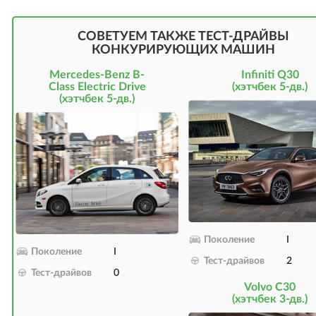
СОВЕТУЕМ ТАКЖЕ ТЕСТ-ДРАЙВЫ
КОНКУРИРУЮЩИХ МАШИН
Mercedes-Benz B-
Infiniti Q30
Class Electric Drive
(хэтчбек 5-дв.)
(хэтчбек 5-дв.)
Поколение
I
Поколение
I
Тест-драйвов
2
Тест-драйвов
0
Volvo C30
(хэтчбек 3-дв.)