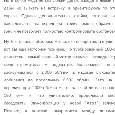
Но в бочке меда не без ложки дегтя. Заходя в левый п
дабы не выехать на встречку, я ориентируюсь по от
справа. Однако дополнительная стойка, которая ви
накладывается на переднюю стойку крыши, образует
зону и не позволяет полностью контролировать обстановк
Ну, бог с ним, с обзором. Несколько поворотов, и я уже
вот бы еще моторчик поживее. Но турбированный 180-
двигатель – самый мощный мотор в гамме – отнюдь не 
меня стремительным подхватом. Более-менее он 
раскручиваться с 2.000 об/мин и, издавая глуховаты
добирался до предельных 6.500 об/мин. Зато на
передаче при 4.000 об/мин мы с коллегой летели со ск
180 км/ч и, что удивительно, продолжали впол
беседовать. Звукоизоляция у новой “Astra” велико
Похоже, в поисках компромисса между динамич