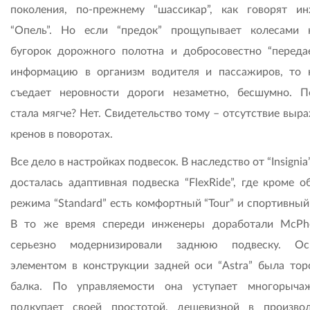
поколения, по-прежнему “шасси­кар”, как говорят и
“Опель”. Но если “предок” прощупывает колесами
бугорок дорожного полотна и добросовестно “переда
информацию в организм водителя и пассажиров, то 
съедает неровности дороги незаметно, бесшумно. П
стала мягче? Нет. Свидетельство тому – отсутствие выр
кренов в поворотах.
Все дело в настройках подвесок. В наследство от “Insignia”
досталась адаптивная подвеска “FlexRide”, где кроме о
режима “Standard” есть комфортный “Tour” и спортивный 
В то же время спереди инженеры доработали McPh
серьезно модернизировали заднюю подвеску. Ос
элементом в конструкции задней оси “Astra” была тор
балка. По управляемости она уступает многорыча
подкупает своей простотой, дешевизной в произво