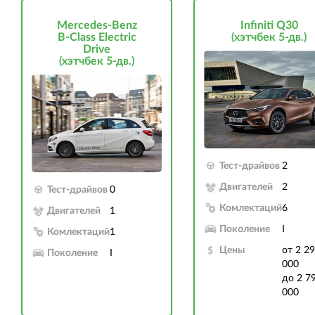
Mercedes-Benz
Infiniti Q30
B-Class Electric
(хэтчбек 5-дв.)
Drive
(хэтчбек 5-дв.)
Тест-драйвов
2
Двигателей
2
Тест-драйвов
0
Комлектаций
6
Двигателей
1
Поколение
I
Комлектаций
1
Цены
от 2 2
Поколение
I
000
до 2 7
000