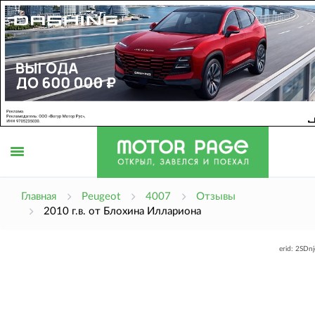
Открыть
Главная
Peugeot
4007
Отзывы
2010 г.в. от Блохина Иллариона
меню
erid: 2SDn