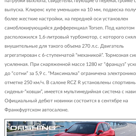
патрубки выхлопа, свидетельствующие о перенастройке 
выпуска. Клиренс купе уменьшен на 10 мм, подвеска полу
более жесткие настройки, на передней оси установлен
самоблокирующийся дифференциал Torsen. Под капотом
расположился 1,6-литровый турбомотор, с которого снял
внушительные для такого объема 270 л.с. Двигатель
агрегатирован с 6-ступенчатой “механикой”. Тормозная си
усиленная. При снаряженной массе 1280 кг “француз” уск
до “сотни” за 5,9 с. “Максималка” ограничена электронико
отметке 250 км/ч. В салоне RCZ R установлены спортивн
сиденья-“ковши”, имеется мультимедийная система с нави
Официальный дебют новинки состоится в сентябре на
Франкфуртском автосалоне.