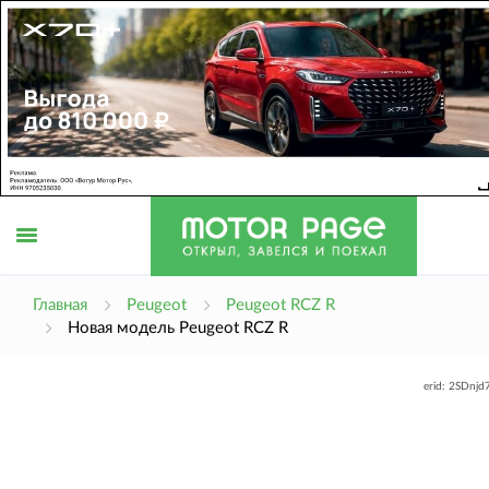
Открыть
Главная
Peugeot
Peugeot RCZ R
Новая модель Peugeot RCZ R
меню
erid: 2SDnj