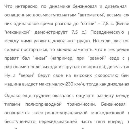
Что интересно, по динамике бензиновая и дизельная 
оснащенные восьмиступенчатым “автоматом”, весьма сх
них одинаковое время разгона до “сотни” – 7,8 с. (Бенз
“механикой” демонстрирует 7,5 с.) Поведенческую 
между ними уловить довольно трудно. Но если, как гов
сильно постараться, то можно заметить, что в тех режи
правят бал “низы” (например, при “рваной” езде с 
разгонами после выхода из крутых поворотов), дизель тя
Ну а “верхи” берут свое на высоких скоростях; бен
машина выдает максималку 230 км/ч, тогда как дизельная
Однако еще труднее оказалось ощутить разницу межд
типами полноприводной трансмиссии. Бензиновая
оснащается электронно-управляемой многодисковой 
бесступенчато перекидывающей часть тяги вперед 