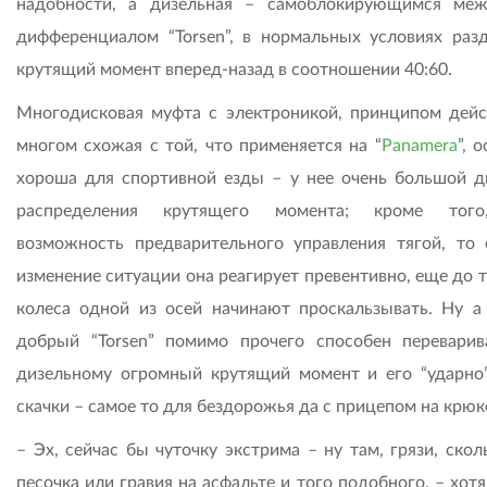
надобности, а дизельная – самоблокирующимся ме
дифференциалом “Torsen”, в нормальных условиях ра
крутящий момент вперед-назад в соотношении 40:60.
Многодисковая муфта с электроникой, принципом дейс
многом схожая с той, что применяется на “
Panamera
”, 
хороша для спортивной езды – у нее очень большой д
распределения крутящего момента; кроме того
возможность предварительного управления тягой, то 
изменение ситуации она реагирует превентивно, еще до т
колеса одной из осей начинают проскальзывать. Ну а
добрый “Torsen” помимо прочего способен переварив
дизельному огромный крутящий момент и его “ударно”
скачки – самое то для бездорожья да с прицепом на крюке
– Эх, сейчас бы чуточку экстрима – ну там, грязи, скол
песочка или гравия на асфальте и того подобного, – хот