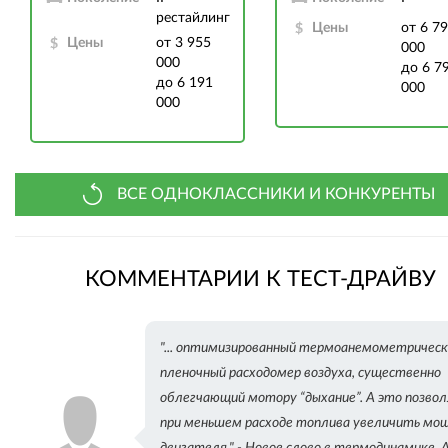
рестайлинг
Цены
от 6 7
Цены
от 3 955
000
000
до 6 7
до 6 191
000
000
ВСЕ ОДНОКЛАССНИКИ И КОНКУРЕНТЫ
КОММЕНТАРИИ К ТЕСТ-ДРАЙВУ
"... оптимизированный термоанемометрическ
пленочный расходомер воздуха, существенно
облегчающий мотору “дыхание”. А это позво
при меньшем расходе топлива увеличить мо
двигателя." - Новое слово в термодинамике. А