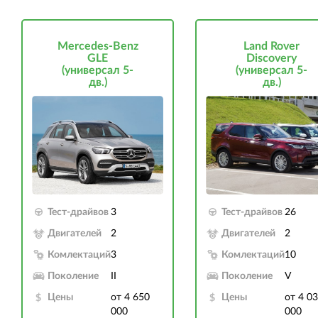
Mercedes-Benz
Land Rover
GLE
Discovery
(универсал 5-
(универсал 5-
дв.)
дв.)
Тест-драйвов
3
Тест-драйвов
26
Двигателей
2
Двигателей
2
Комлектаций
3
Комлектаций
10
Поколение
II
Поколение
V
Цены
от 4 650
Цены
от 4 0
000
000